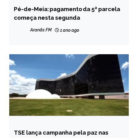
Pé-de-Meia: pagamento da 5ª parcela
BRASIL
começa nesta segunda
NOTÍCIAS
Aranãs FM
1 ano ago
TSE lança campanha pela paz nas
BRASIL