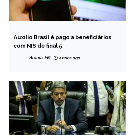
Auxílio Brasil é pago a beneficiários
BRASIL
com NIS de final 5
NOTÍCIAS
Aranãs FM
4 anos ago