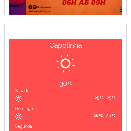
Capelinha
30
Sábado
25
25
Domingo
26
26
Segunda