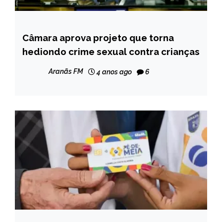
Câmara aprova projeto que torna
BRASIL
hediondo crime sexual contra crianças
NOTÍCIAS
Aranãs FM
4 anos ago
6