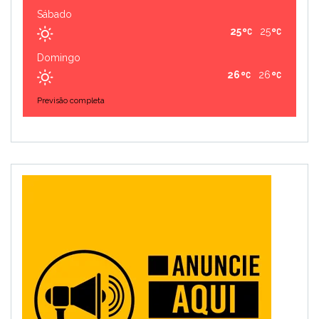
Sábado
25
25
Domingo
26
26
Previsão completa