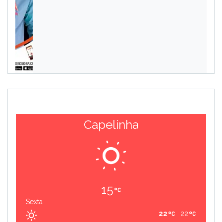
Capelinha
15
Sexta
22
22