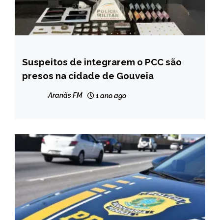
Suspeitos de integrarem o PCC são
CAPELINHA
presos na cidade de Gouveia
MINAS
GERAIS
Aranãs FM
1 ano ago
NOTÍCIAS