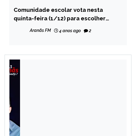
Comunidade escolar vota nesta
CAPELINHA
quinta-feira (1/12) para escolher
MINAS
diretores e vices nas escolas
GERAIS
Aranãs FM
4 anos ago
2
estaduais
NOTÍCIAS