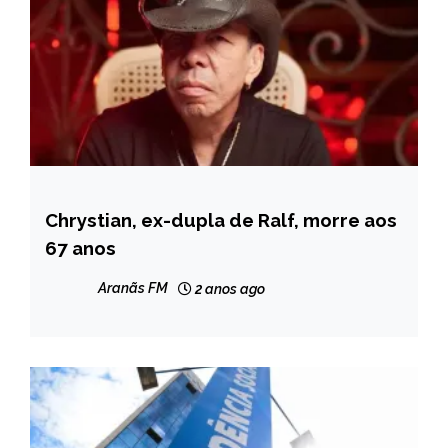
Chrystian, ex-dupla de Ralf, morre aos
BRASIL
67 anos
NOTÍCIAS
Aranãs FM
2 anos ago