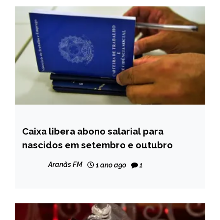
Caixa libera abono salarial para
BRASIL
nascidos em setembro e outubro
NOTÍCIAS
Aranãs FM
1 ano ago
1