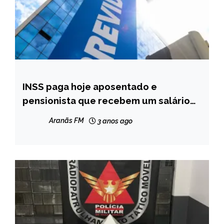
INSS paga hoje aposentado e
BRASIL
pensionista que recebem um salário
mínimo
Aranãs FM
3 anos ago