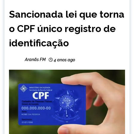
BRASIL
Sancionada lei que torna
NOTÍCIAS
o CPF único registro de
identificação
Aranãs FM
4 anos ago