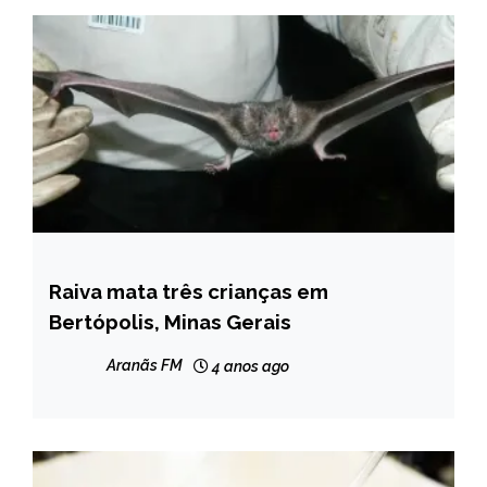
Raiva mata três crianças em
MINAS
GERAIS
Bertópolis, Minas Gerais
NOTÍCIAS
Aranãs FM
4 anos ago