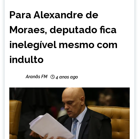
BRASIL
Para Alexandre de
NOTÍCIAS
Moraes, deputado fica
inelegível mesmo com
indulto
Aranãs FM
4 anos ago