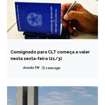
Consignado para CLT começa a valer
BRASIL
nesta sexta-feira (21/3)
NOTÍCIAS
Aranãs FM
1 ano ago