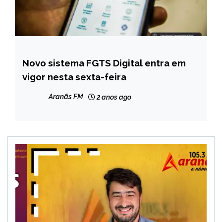
Novo sistema FGTS Digital entra em
BRASIL
vigor nesta sexta-feira
NOTÍCIAS
Aranãs FM
2 anos ago