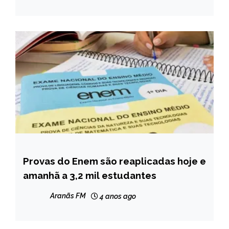
GERAIS
NOTÍCIAS
Provas do Enem são reaplicadas hoje e
BRASIL
amanhã a 3,2 mil estudantes
NOTÍCIAS
Aranãs FM
4 anos ago