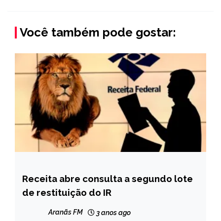
Você também pode gostar:
Receita abre consulta a segundo lote
BRASIL
de restituição do IR
CAPELINHA
MINAS
Aranãs FM
3 anos ago