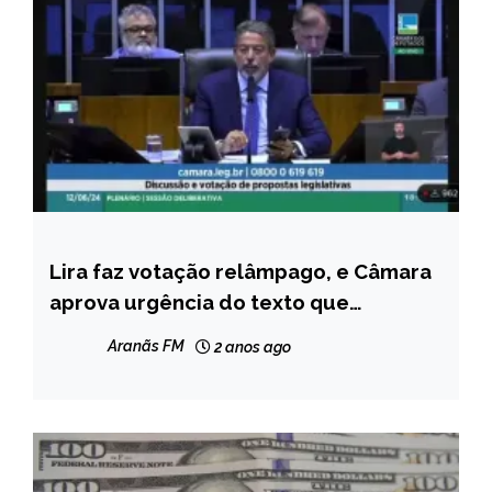
Lira faz votação relâmpago, e Câmara
BRASIL
aprova urgência do texto que
NOTÍCIAS
equipara aborto a homicídio
Aranãs FM
2 anos ago