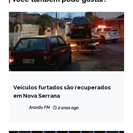
Veículos furtados são recuperados
MINAS
GERAIS
em Nova Serrana
NOTÍCIAS
Aranãs FM
2 anos ago