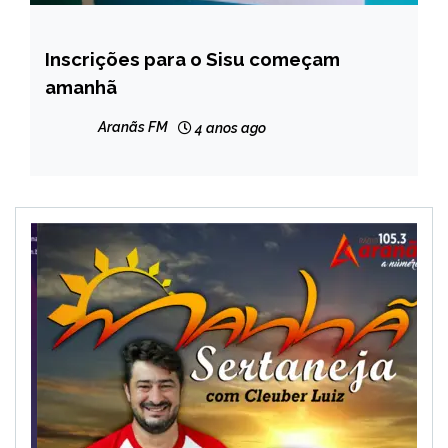
Inscrições para o Sisu começam
BRASIL
amanhã
NOTÍCIAS
Aranãs FM
4 anos ago