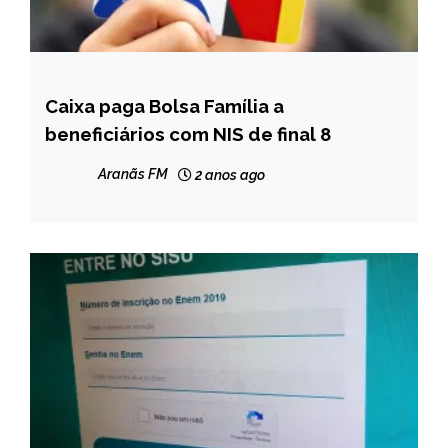
Caixa paga Bolsa Família a
BRASIL
beneficiários com NIS de final 8
NOTÍCIAS
Aranãs FM
2 anos ago