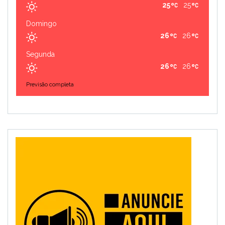
25
25
Domingo
26
26
Segunda
26
26
Previsão completa