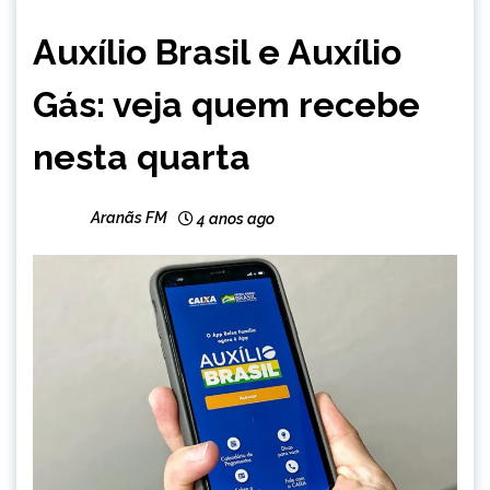
BRASIL
Auxílio Brasil e Auxílio
NOTÍCIAS
Gás: veja quem recebe
nesta quarta
Aranãs FM
4 anos ago