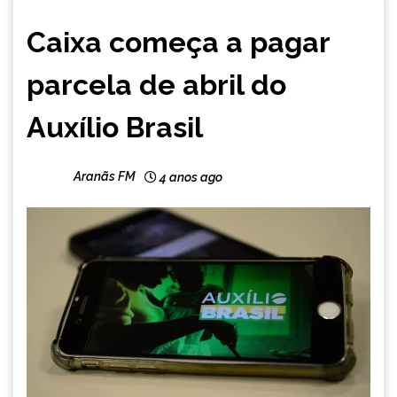
BRASIL
Caixa começa a pagar
NOTÍCIAS
parcela de abril do
Auxílio Brasil
Aranãs FM
4 anos ago