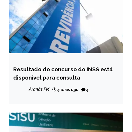
Resultado do concurso do INSS está
BRASIL
disponível para consulta
NOTÍCIAS
Aranãs FM
4 anos ago
4