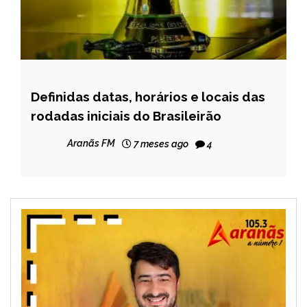
Definidas datas, horários e locais das
ESPORTES
rodadas iniciais do Brasileirão
NOTÍCIAS
Aranãs FM
7 meses ago
4