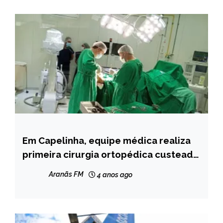
Em Capelinha, equipe médica realiza
CAPELINHA
primeira cirurgia ortopédica custeada
NOTÍCIAS
pelo SUS
Aranãs FM
4 anos ago