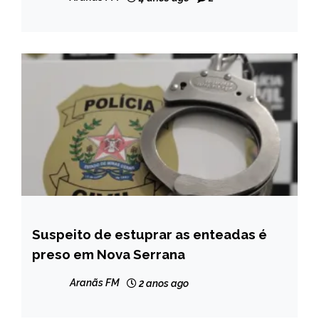
Suspeito de estuprar as enteadas é
MINAS
GERAIS
preso em Nova Serrana
NOTÍCIAS
Aranãs FM
2 anos ago