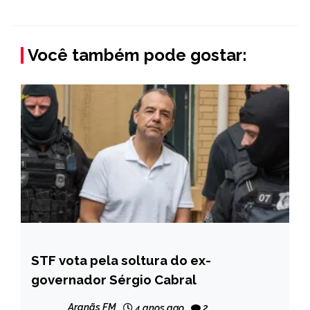
Você também pode gostar:
STF vota pela soltura do ex-
BRASIL
governador Sérgio Cabral
NOTÍCIAS
Aranãs FM
4 anos ago
2