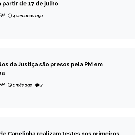
 partir de 17 de julho
 FM
4 semanas ago
dos da Justiça são presos pela PM em
ba
 FM
1 mês ago
2
e Capelinha realizam testes nos primeiros