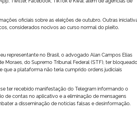
p, Twitter, Facebook, TikTok e Kwai, além de agências de
ões oficiais sobre as eleições de outubro. Outras iniciativ
os, considerados nocivos ao curso normal do pleito.
seu representante no Brasil, o advogado Alan Campos Elias
e Moraes, do Supremo Tribunal Federal (STF), ter bloquead
de que a plataforma não teria cumprido ordens judiciais
isse ter recebido manifestação do Telegram informando o
io de contas no aplicativo e a eliminação de mensagens
ater a disseminação de notícias falsas e desinformação.