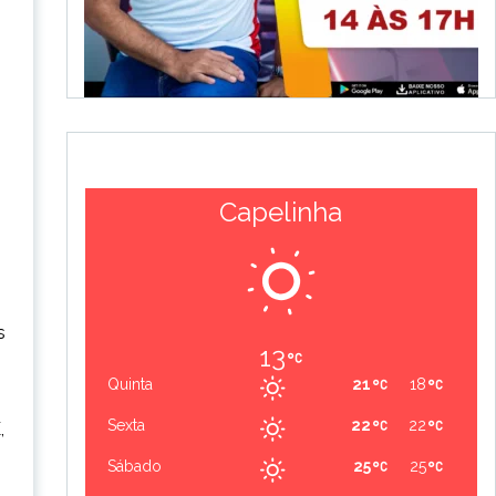
Capelinha
s
13
Quinta
21
18
Sexta
22
22
,
Sábado
25
25