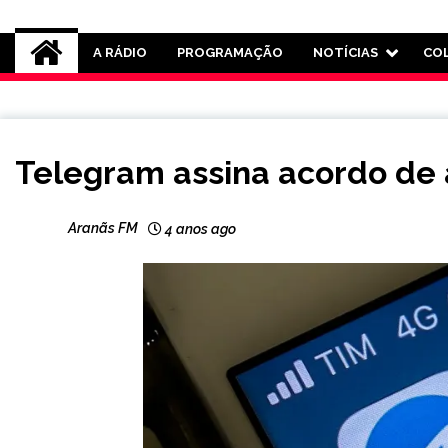
Rádio Aranãs 105.3
A RÁDIO
PROGRAMAÇÃO
NOTÍCIAS
CO
BRASIL
Telegram assina acordo de
NOTÍCIAS
Aranãs FM
4 anos ago