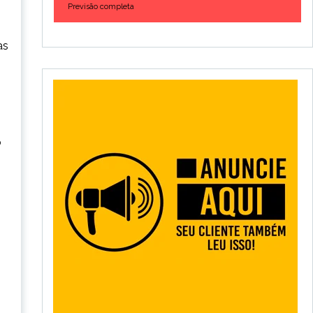
Previsão completa
as
o