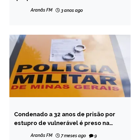
Aranãs FM
3 anos ago
Condenado a 32 anos de prisão por
CAPELINHA
estupro de vulnerável é preso na
NOTÍCIAS
MGC-120 em Capelinha
Aranãs FM
7 meses ago
9