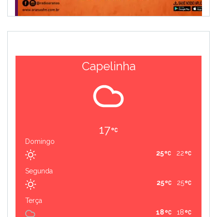
Capelinha
17
Domingo
25
22
Segunda
25
25
Terça
18
18