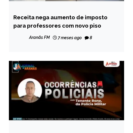
Receita nega aumento de imposto
BRASIL
para professores com novo piso
NOTÍCIAS
Aranãs FM
7 meses ago
8