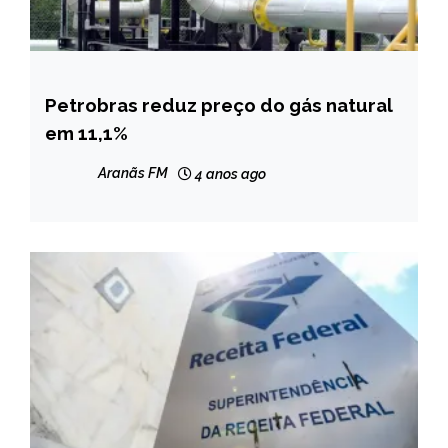
Petrobras reduz preço do gás natural
BRASIL
em 11,1%
NOTÍCIAS
Aranãs FM
4 anos ago