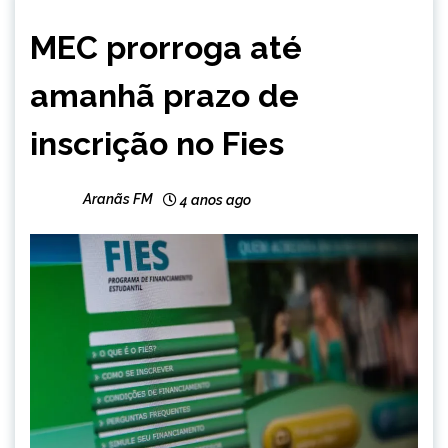
BRASIL
MEC prorroga até
NOTÍCIAS
amanhã prazo de
inscrição no Fies
Aranãs FM
4 anos ago