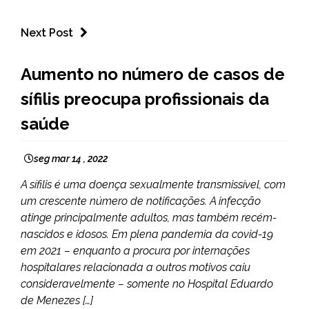
Next Post
MINAS
Aumento no número de casos de
GERAIS
sífilis preocupa profissionais da
NOTÍCIAS
saúde
seg mar 14 , 2022
A sífilis é uma doença sexualmente transmissível, com
um crescente número de notificações. A infecção
atinge principalmente adultos, mas também recém-
nascidos e idosos. Em plena pandemia da covid-19
em 2021 – enquanto a procura por internações
hospitalares relacionada a outros motivos caiu
consideravelmente – somente no Hospital Eduardo
de Menezes […]