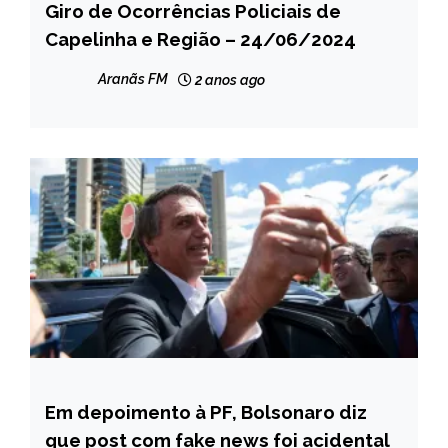
Giro de Ocorrências Policiais de
CAPELINHA
Capelinha e Região – 24/06/2024
MINAS
GERAIS
Aranãs FM
2 anos ago
NOTÍCIAS
Em depoimento à PF, Bolsonaro diz
BRASIL
que post com fake news foi acidental
NOTÍCIAS