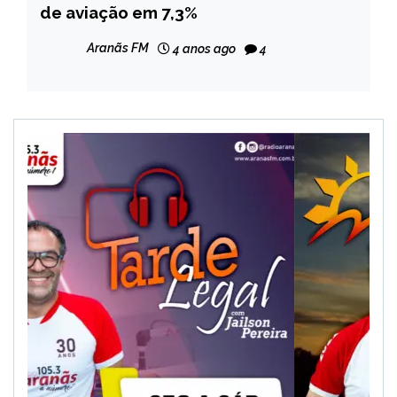
de aviação em 7,3%
NOTÍCIAS
Aranãs FM
4 anos ago
4