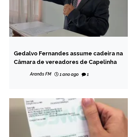
Gedalvo Fernandes assume cadeira na
CAPELINHA
Câmara de vereadores de Capelinha
NOTÍCIAS
Aranãs FM
1 ano ago
1