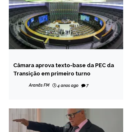
Câmara aprova texto-base da PEC da
BRASIL
Transição em primeiro turno
NOTÍCIAS
Aranãs FM
4 anos ago
7