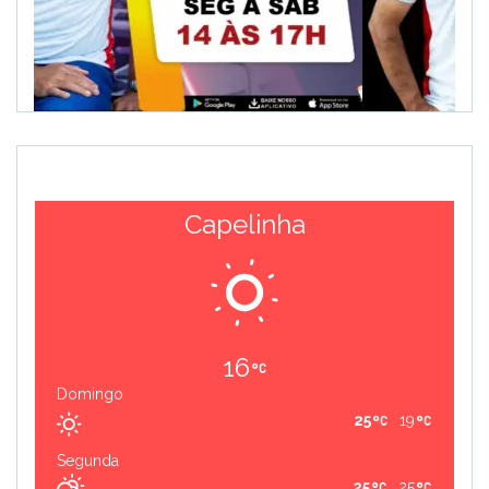
Capelinha
16
Domingo
25
19
Segunda
25
25