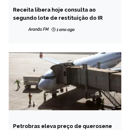
Receita libera hoje consulta ao
BRASIL
segundo lote de restituição do IR
NOTÍCIAS
Aranãs FM
1 ano ago
Petrobras eleva preço de querosene
BRASIL