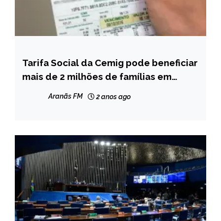
Tarifa Social da Cemig pode beneficiar
CAPELINHA
mais de 2 milhões de famílias em
MINAS
Minas Gerais
GERAIS
Aranãs FM
2 anos ago
NOTÍCIAS