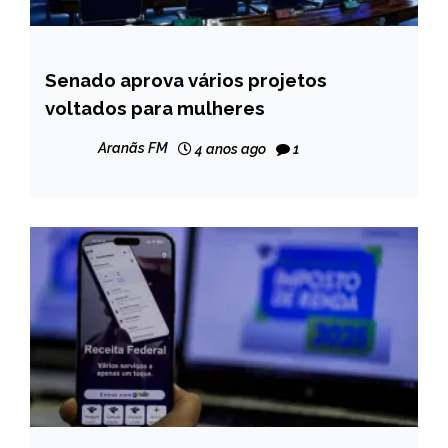
Senado aprova vários projetos
BRASIL
voltados para mulheres
NOTÍCIAS
Aranãs FM
4 anos ago
1