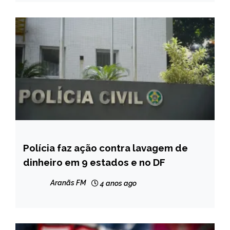
NOTÍCIAS
Polícia faz ação contra lavagem de
BRASIL
dinheiro em 9 estados e no DF
MINAS
GERAIS
Aranãs FM
4 anos ago
NOTÍCIAS