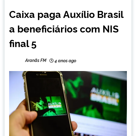
BRASIL
Caixa paga Auxílio Brasil
NOTÍCIAS
a beneficiários com NIS
final 5
Aranãs FM
4 anos ago