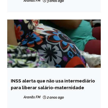
Aranãs FM
3 anos ago
INSS alerta que não usa intermediário
BRASIL
para liberar salário-maternidade
CAPELINHA
MINAS
Aranãs FM
2 anos ago
GERAIS