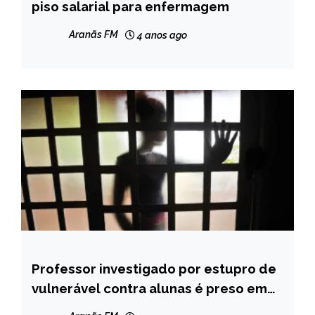
piso salarial para enfermagem
CAPELINHA
NOTÍCIAS
Aranãs FM
4 anos ago
Professor investigado por estupro de
MINAS
GERAIS
vulnerável contra alunas é preso em
Coroaci
NOTÍCIAS