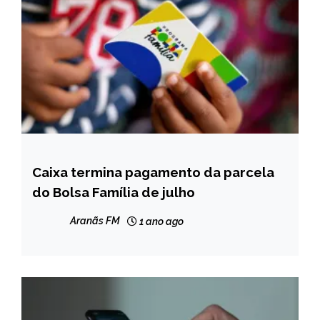
Caixa termina pagamento da parcela
BRASIL
do Bolsa Família de julho
NOTÍCIAS
Aranãs FM
1 ano ago