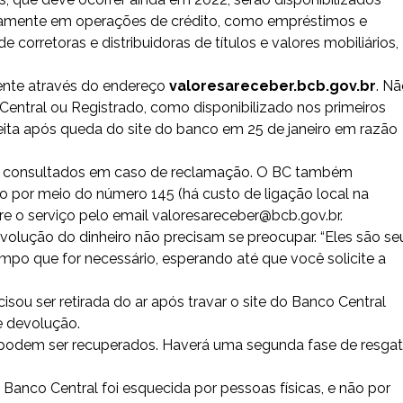
idamente em operações de crédito, como empréstimos e
orretoras e distribuidoras de títulos e valores mobiliários,
mente através do endereço
valoresareceber.bcb.gov.br
. N
Central ou Registrado, como disponibilizado nos primeiros
feita após queda do site do banco em 25 de janeiro em razão
er consultados em caso de reclamação. O BC também
o por meio do número 145 (há custo de ligação local na
bre o serviço pelo email valoresareceber@bcb.gov.br.
volução do dinheiro não precisam se preocupar. “Eles são se
empo que for necessário, esperando até que você solicite a
sou ser retirada do ar após travar o site do Banco Central
de devolução.
que podem ser recuperados. Haverá uma segunda fase de resga
 Banco Central foi esquecida por pessoas físicas, e não por