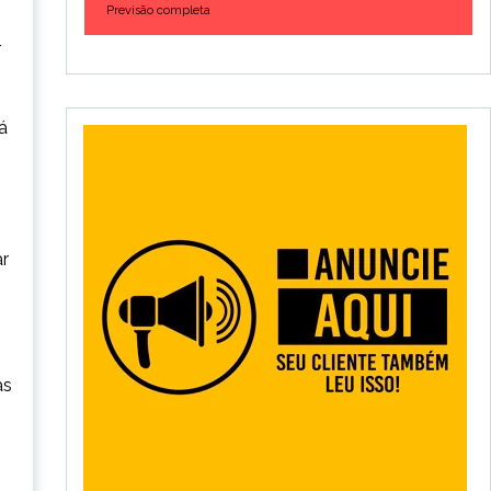
Previsão completa
r
á
ar
as