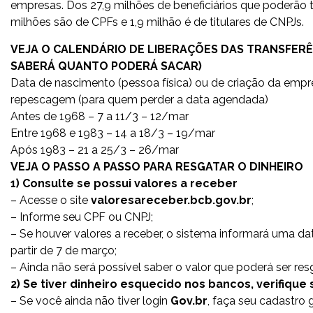
empresas. Dos 27,9 milhões de beneficiários que poderão 
milhões são de CPFs e 1,9 milhão é de titulares de CNPJs.
VEJA O CALENDÁRIO DE LIBERAÇÕES DAS TRANSFERÊ
SABERÁ QUANTO PODERÁ SACAR)
Data de nascimento (pessoa física) ou de criação da empr
repescagem (para quem perder a data agendada)
Antes de 1968 – 7 a 11/3 – 12/mar
Entre 1968 e 1983 – 14 a 18/3 – 19/mar
Após 1983 – 21 a 25/3 – 26/mar
VEJA O PASSO A PASSO PARA RESGATAR O DINHEIRO
1) Consulte se possui valores a receber
– Acesse o site
valoresareceber.bcb.gov.br
;
– Informe seu CPF ou CNPJ;
– Se houver valores a receber, o sistema informará uma data 
partir de 7 de março;
– Ainda não será possível saber o valor que poderá ser res
2) Se tiver dinheiro esquecido nos bancos, verifique
– Se você ainda não tiver login
Gov.br
, faça seu cadastro 