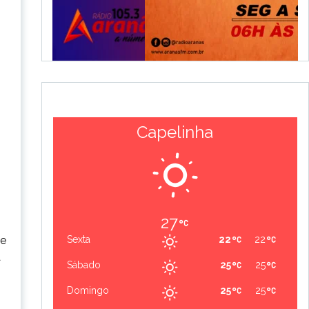
Capelinha
27
ue
Sexta
22
22
a
Sábado
25
25
Domingo
25
25