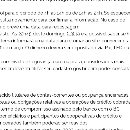
oi para o período de 4h às 14h ou de 14h às 24h. Se esquece
nsulta novamente para confirmar a informação. No caso de
ário prevê uma data para repescagem.
sto. Às 22h45 deste domingo (13), já era possível saber se h
sistema informará uma data para retornar ao site, conhecer os
de 7 de março. O dinheiro deverá ser depositado via Pix, TED ou
com nível de segurança ouro ou prata, considerados mais
ceber deve atualizar seu cadastro gov.br para poder consult
quecido titulares de contas-correntes ou poupança encerradas
rcelas ou obrigações relativas a operações de crédito cobrad
m termo de compromisso assinado pelo banco com o BC.
 beneficiários e participantes de cooperativas de crédito e
 encerrados também poderão ser reavidos.
, que deve ocorrer ainda em 2022, serão disponibilizados