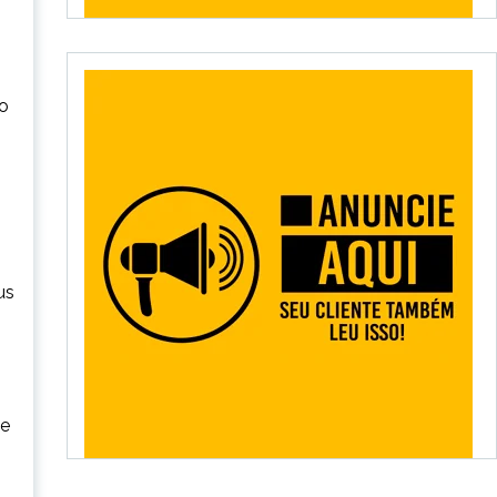
ão
us
te