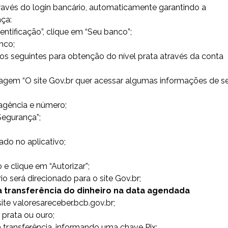
ravés do login bancário, automaticamente garantindo a
ça:
ntificação”, clique em “Seu banco”;
nco;
sos seguintes para obtenção do nível prata através da conta
agem “O site Gov.br quer acessar algumas informações de s
agência e número;
Segurança”;
ado no aplicativo;
e clique em “Autorizar”;
 será direcionado para o site Gov.br;
a transferência do dinheiro na data agendada
ite valoresareceber.bcb.gov.br;
 prata ou ouro;
 a transferência, informando uma chave Pix;