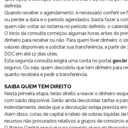
definida.
Quando receber o agendamento, é necessário conferir se f
ou perder a data e o período agendados, basta fazer a co
quem não voltar ao sistema no período definido, o calend
O início da consulta começou algumas horas antes do previ
dinheiro para receber ou não. Para quem tiver dinheiro, o 
valores disponíveis e solicitar sua transferência, a partir 
DOC em até 12 dias úteis.
Esta segunda consulta exigirá uma conta no portal
gov.br
seguros. Ou seja, quem descobriu que tem dinheiro para re
quanto receberá e pedir a transferência.
SAIBA QUEM TEM DIREITO
Nesta primeira etapa, terão direito a reaver o dinheiro es
com saldo disponível. Serão ainda devolvidas tarifas e pa
indevidamente, desde que a devolução esteja prevista e
Além disso, cotas de capital e rateio de sobras líquidas de
recursos não procurados relativos a grupos de consórcio
O Banco Central prevê que na segunda etapa de liberações