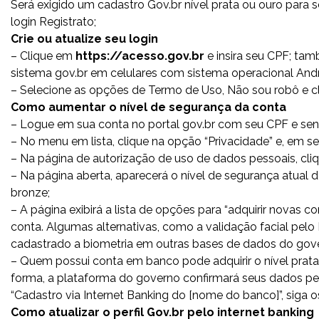
Será exigido um cadastro Gov.br nível prata ou ouro para s
login Registrato;
Crie ou atualize seu login
– Clique em
https://acesso.gov.br
e insira seu CPF; tam
sistema gov.br em celulares com sistema operacional Andr
– Selecione as opções de Termo de Uso, Não sou robô e cl
Como aumentar o nível de segurança da conta
– Logue em sua conta no portal gov.br com seu CPF e sen
– No menu em lista, clique na opção “Privacidade” e, em seg
– Na página de autorização de uso de dados pessoais, cliq
– Na página aberta, aparecerá o nível de segurança atual 
bronze;
– A página exibirá a lista de opções para “adquirir novas c
conta. Algumas alternativas, como a validação facial pelo 
cadastrado a biometria em outras bases de dados do gov
– Quem possui conta em banco pode adquirir o nível prata 
forma, a plataforma do governo confirmará seus dados pelo 
“Cadastro via Internet Banking do [nome do banco]”, siga 
Como atualizar o perfil Gov.br pelo internet banking