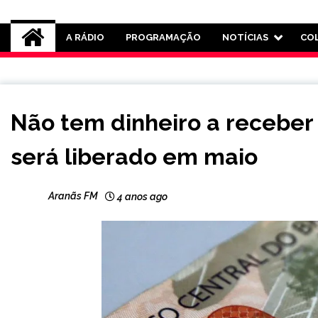
Rádio Aranãs 105.3
A RÁDIO
PROGRAMAÇÃO
NOTÍCIAS
CO
BRASIL
Não tem dinheiro a receber
NOTÍCIAS
será liberado em maio
Aranãs FM
4 anos ago