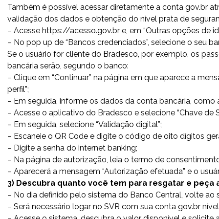
Também é possível acessar diretamente a conta gov.br at
validação dos dados e obtenção do nível prata de seguran
– Acesse https://acesso.gov.br e, em “Outras opções de ide
– No pop up de “Bancos credenciados”, selecione o seu ba
Se o usuário for cliente do Bradesco, por exemplo, os pas
bancária serão, segundo o banco:
– Clique em “Continuar” na página em que aparece a mens
perfil”;
– Em seguida, informe os dados da conta bancária, como 
– Acesse o aplicativo do Bradesco e selecione “Chave de 
– Em seguida, selecione “Validação digital”;
– Escaneie o QR Code e digite o código de oito dígitos ger
– Digite a senha do internet banking;
– Na página de autorização, leia o termo de consentimento 
– Aparecerá a mensagem “Autorização efetuada” e o usuário
3) Descubra quanto você tem para resgatar e peça 
– No dia definido pelo sistema do Banco Central, volte ao s
– Será necessário logar no SVR com sua conta gov.br nível
– Acesse o sistema, descubra o valor disponível e solicite