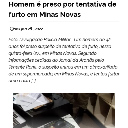
Homem é preso por tentativa de
MINAS
furto em Minas Novas
GERAIS
NOTÍCIAS
sex jan 28 , 2022
Foto: Divulgação Polícia Militar Um homem de 42
anos foi preso suspeito de tentativa de furto, nessa
quinta-feira (27), em Minas Novas. Segundo
informações cedidas ao Jornal da Aranãs pelo
Tenente Rone, o suspeito entrou em um almoxarifado
de um supermercado, em Minas Novas, e tentou furtar
uma caixa […]