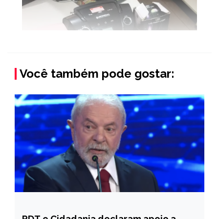
Você também pode gostar:
PDT e Cidadania declaram apoio a
BRASIL