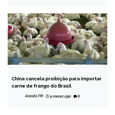
NOTÍCIAS
China cancela proibição para importar
BRASIL
carne de frango do Brasil
NOTÍCIAS
Aranãs FM
9 meses ago
6