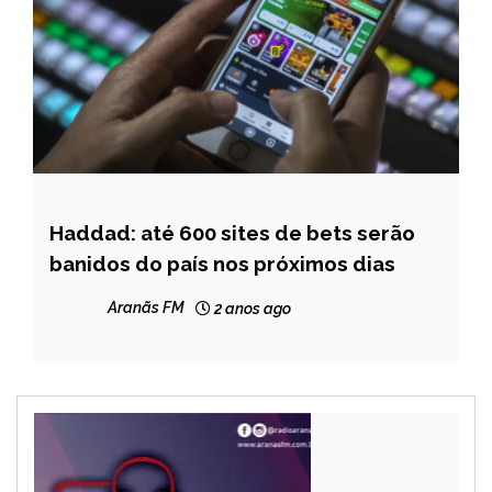
Haddad: até 600 sites de bets serão
BRASIL
banidos do país nos próximos dias
NOTÍCIAS
Aranãs FM
2 anos ago