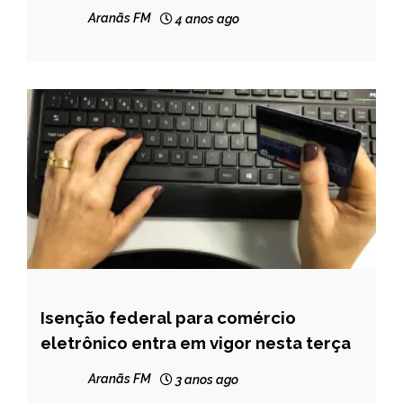
Aranãs FM
4 anos ago
Isenção federal para comércio
BRASIL
eletrônico entra em vigor nesta terça
CAPELINHA
MINAS
Aranãs FM
3 anos ago
GERAIS