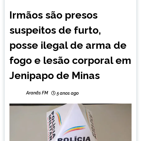
CAPELINHA
Irmãos são presos
MINAS
GERAIS
suspeitos de furto,
NOTÍCIAS
posse ilegal de arma de
fogo e lesão corporal em
Jenipapo de Minas
Aranãs FM
5 anos ago