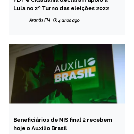
Lula no 2º Turno das eleições 2022
NOTÍCIAS
Aranãs FM
4 anos ago
Beneficiários de NIS final 2 recebem
BRASIL
hoje o Auxílio Brasil
NOTÍCIAS