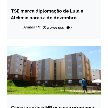
TSE marca diplomação de Lula e
BRASIL
Alckmin para 12 de dezembro
NOTÍCIAS
Aranãs FM
4 anos ago
5
Câmara aprova MP que cria programa
BRASIL