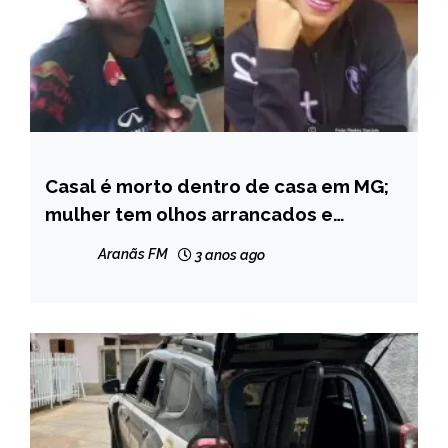
Casal é morto dentro de casa em MG;
CAPELINHA
mulher tem olhos arrancados e
MINAS
homem é decapitado
GERAIS
Aranãs FM
3 anos ago
NOTÍCIAS