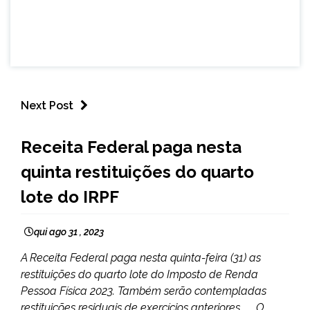
Next Post
BRASIL
Receita Federal paga nesta
NOTÍCIAS
quinta restituições do quarto
lote do IRPF
qui ago 31 , 2023
A Receita Federal paga nesta quinta-feira (31) as
restituições do quarto lote do Imposto de Renda
Pessoa Física 2023. Também serão contempladas
restituições residuais de exercícios anteriores. O