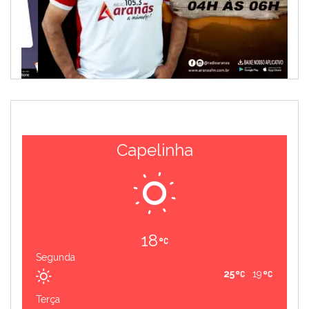
Capelinha
18
Segunda
25
19
Terça