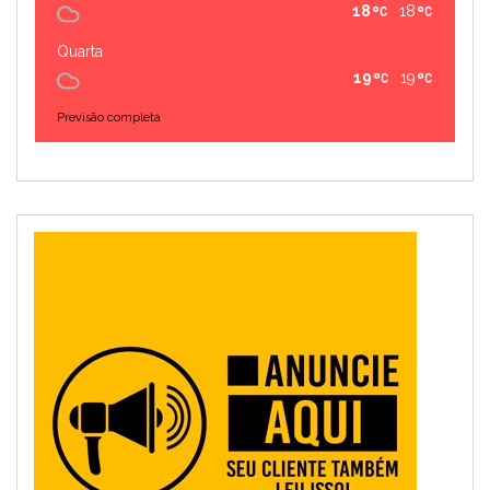
18
18
Quarta
19
19
Previsão completa