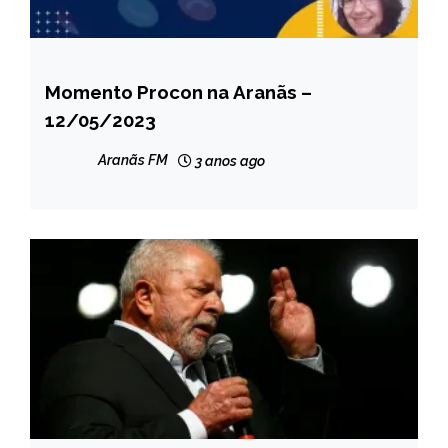
Momento Procon na Aranãs –
CAPELINHA
12/05/2023
NOTÍCIAS
Aranãs FM
3 anos ago