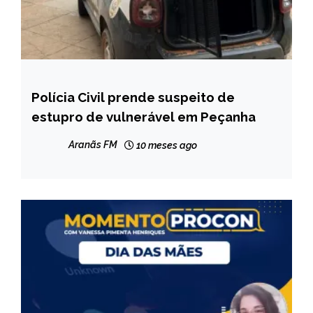
Polícia Civil prende suspeito de
MINAS
GERAIS
estupro de vulnerável em Peçanha
NOTÍCIAS
Aranãs FM
10 meses ago