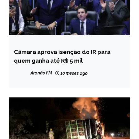
Câmara aprova isenção do IR para
BRASIL
quem ganha até R$ 5 mil
NOTÍCIAS
Aranãs FM
10 meses ago