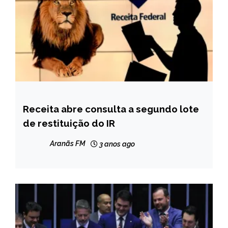
Receita abre consulta a segundo lote
BRASIL
de restituição do IR
CAPELINHA
MINAS
Aranãs FM
3 anos ago
GERAIS
NOTÍCIAS