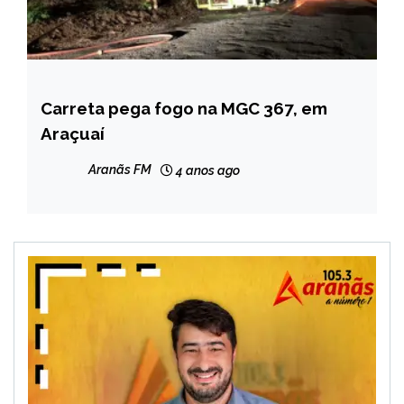
Carreta pega fogo na MGC 367, em
CAPELINHA
Araçuaí
MINAS
GERAIS
Aranãs FM
4 anos ago
NOTÍCIAS