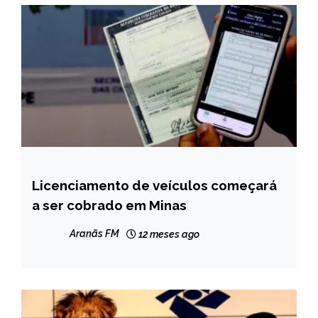
Licenciamento de veículos começará
CAPELINHA
a ser cobrado em Minas
MINAS
GERAIS
Aranãs FM
12 meses ago
NOTÍCIAS