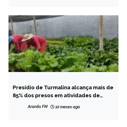
NOTÍCIAS
Presídio de Turmalina alcança mais de
CAPELINHA
85% dos presos em atividades de
MINAS
estudo e trabalho para
GERAIS
Aranãs FM
10 meses ago
ressocialização
NOTÍCIAS