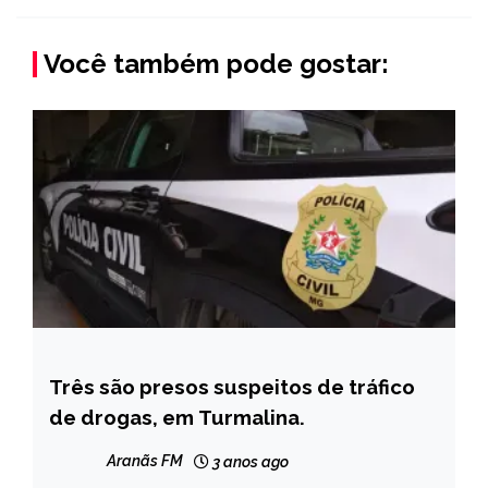
Você também pode gostar:
Três são presos suspeitos de tráfico
CAPELINHA
de drogas, em Turmalina.
MINAS
GERAIS
Aranãs FM
3 anos ago