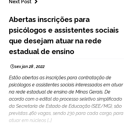
Next Post
MINAS
Abertas inscrições para
GERAIS
psicólogos e assistentes sociais
NOTÍCIAS
que desejam atuar na rede
estadual de ensino
sex jan 28 , 2022
Estão abertas as inscrições para contratação de
psicólogos e assistentes sociais interessados em atuar
na rede estadual de ensino de Minas Gerais. De
acordo com o edital do processo seletivo simplificado
da Secretaria de Estado de Educação (SEE/MG), são
previstas 460 vagas, sendo 230 para cada cargo, para
atuar em núcleos […]