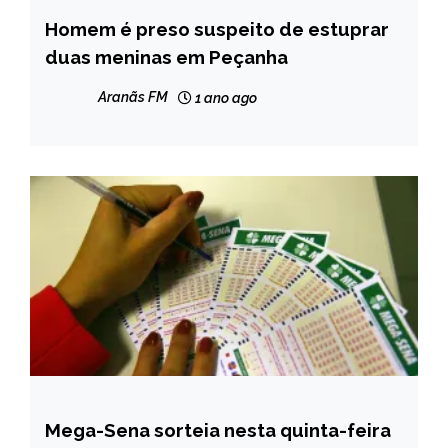
Homem é preso suspeito de estuprar
MINAS
GERAIS
duas meninas em Peçanha
NOTÍCIAS
Aranãs FM
1 ano ago
Mega-Sena sorteia nesta quinta-feira
BRASIL