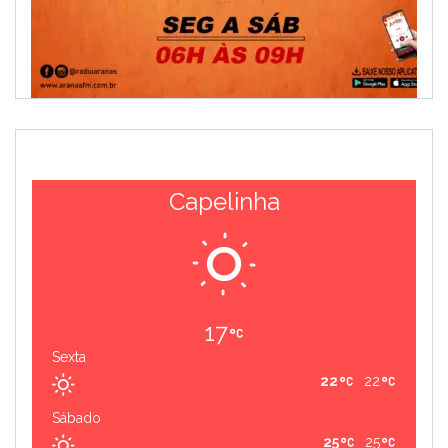
Capelinha
17
Sexta
22
22
Sábado
25
25