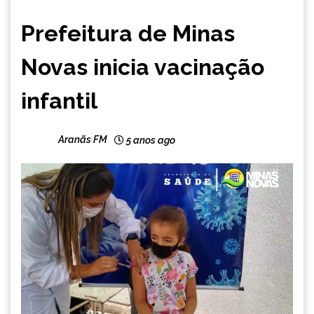
BRASIL
Prefeitura de Minas
MINAS
GERAIS
Novas inicia vacinação
NOTÍCIAS
infantil
Aranãs FM
5 anos ago