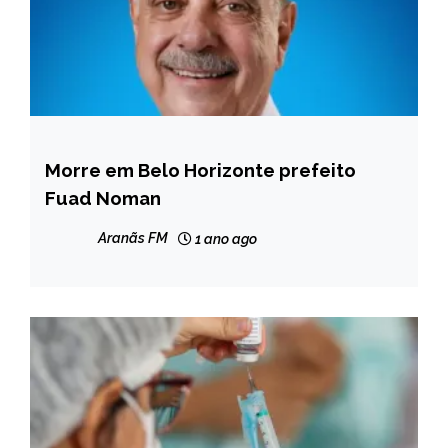
Morre em Belo Horizonte prefeito
MINAS
GERAIS
Fuad Noman
NOTÍCIAS
Aranãs FM
1 ano ago