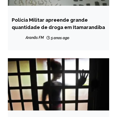
Polícia Militar apreende grande
CAPELINHA
quantidade de droga em Itamarandiba
MINAS
GERAIS
Aranãs FM
5 anos ago
NOTÍCIAS