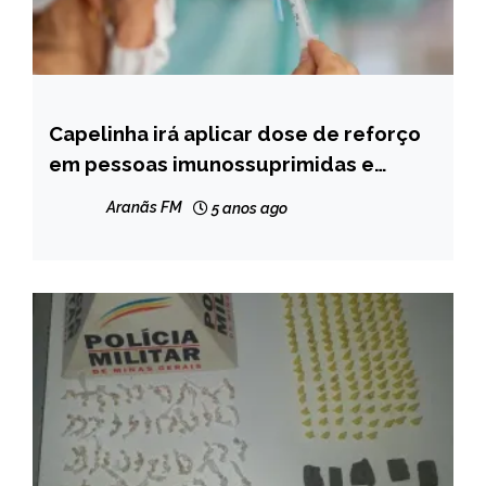
Capelinha irá aplicar dose de reforço
CAPELINHA
em pessoas imunossuprimidas e
NOTÍCIAS
idosas com mais de 70 anos nesta
Aranãs FM
5 anos ago
sexta