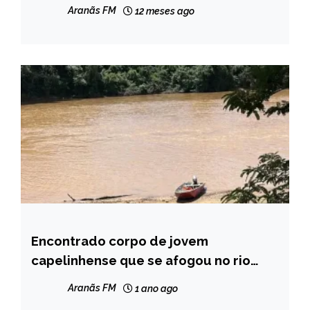
Aranãs FM
12 meses ago
Encontrado corpo de jovem
CAPELINHA
capelinhense que se afogou no rio
MINAS
Pará
GERAIS
Aranãs FM
1 ano ago
NOTÍCIAS