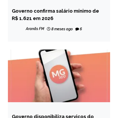
Governo confirma salário mínimo de
BRASIL
R$ 1.621 em 2026
NOTÍCIAS
Aranãs FM
8 meses ago
6
Governo disponibiliza serviços do
MINAS