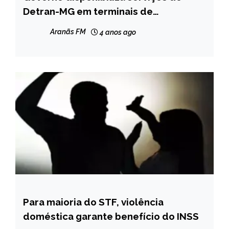
GERAIS
Detran-MG em terminais de
autoatendimento e no MG App
NOTÍCIAS
Aranãs FM
4 anos ago
Para maioria do STF, violência
BRASIL
doméstica garante benefício do INSS
NOTÍCIAS