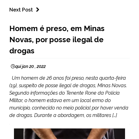
Next Post
CAPELINHA
Homem é preso, em Minas
MINAS
Novas, por posse ilegal de
GERAIS
NOTÍCIAS
drogas
qui jan 20 , 2022
Um homem de 26 anos foi preso, nesta quarta-feira
(19), suspeito de posse ilegal de drogas, Minas Novas.
Segundo informações do Tenente Rone da Polícia
Militar, o homem estava em um local ermo do
município, conhecido no meio policial por haver venda
de drogas. Durante a abordagem, os militares […]