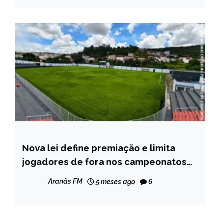
Nova lei define premiação e limita
CAPELINHA
jogadores de fora nos campeonatos
ESPORTES
de Capelinha
NOTÍCIAS
Aranãs FM
5 meses ago
6