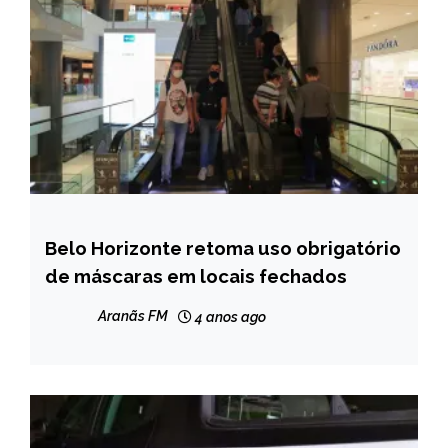
Belo Horizonte retoma uso obrigatório
MINAS
GERAIS
de máscaras em locais fechados
NOTÍCIAS
Aranãs FM
4 anos ago