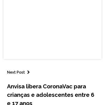
Next Post
BRASIL
Anvisa libera CoronaVac para
NOTÍCIAS
crianças e adolescentes entre 6
e 17 anos