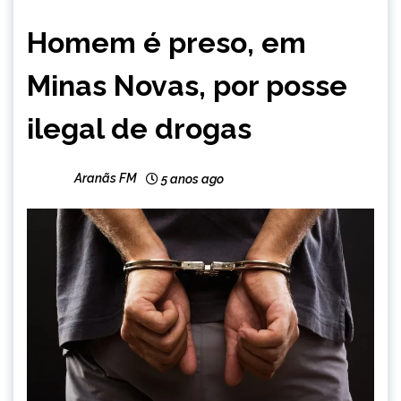
CAPELINHA
Homem é preso, em
MINAS
GERAIS
Minas Novas, por posse
NOTÍCIAS
ilegal de drogas
Aranãs FM
5 anos ago