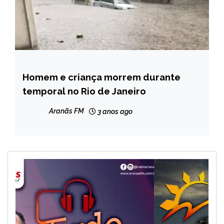
Homem e criança morrem durante
BRASIL
temporal no Rio de Janeiro
NOTÍCIAS
Aranãs FM
3 anos ago