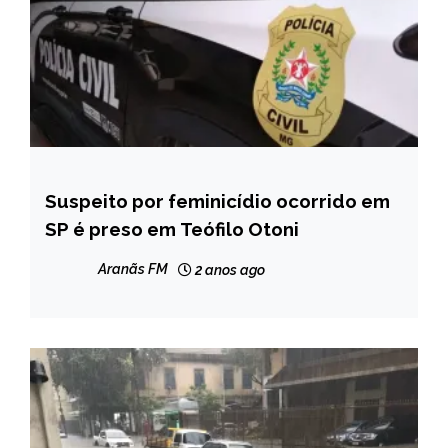
Suspeito por feminicídio ocorrido em
MINAS
GERAIS
SP é preso em Teófilo Otoni
NOTÍCIAS
Aranãs FM
2 anos ago