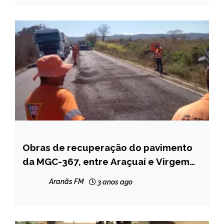
Obras de recuperação do pavimento
CAPELINHA
da MGC-367, entre Araçuaí e Virgem
MINAS
da Lapa, entram na fase de conclusão
GERAIS
Aranãs FM
3 anos ago
NOTÍCIAS