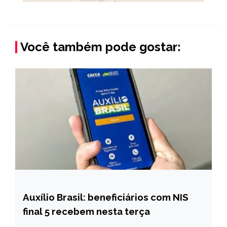
Você também pode gostar:
Auxílio Brasil: beneficiários com NIS
BRASIL
final 5 recebem nesta terça
NOTÍCIAS