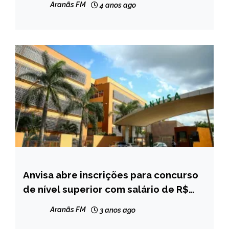
Aranãs FM
4 anos ago
Anvisa abre inscrições para concurso
BRASIL
de nível superior com salário de R$
NOTÍCIAS
16,4 mil
Aranãs FM
3 anos ago