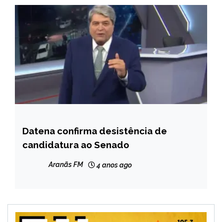
Datena confirma desistência de
BRASIL
candidatura ao Senado
ENTRETENIMENTO
Aranãs FM
4 anos ago