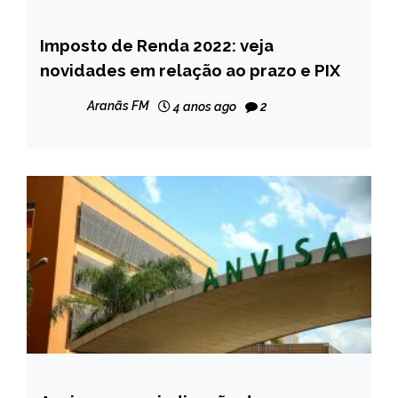
Imposto de Renda 2022: veja
BRASIL
novidades em relação ao prazo e PIX
NOTÍCIAS
Aranãs FM
4 anos ago
2