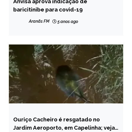
Anvisa aprova indicação de
BRASIL
baricitinibe para covid-19
NOTÍCIAS
Aranãs FM
5 anos ago
Ouriço Cacheiro é resgatado no
CAPELINHA
Jardim Aeroporto, em Capelinha; veja
NOTÍCIAS