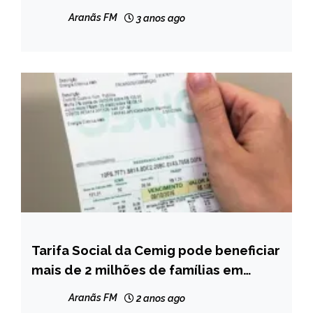
vídeo
Aranãs FM
3 anos ago
Tarifa Social da Cemig pode beneficiar
CAPELINHA
mais de 2 milhões de famílias em
MINAS
Minas Gerais
GERAIS
Aranãs FM
2 anos ago