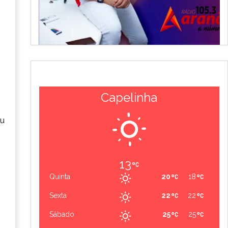
Capelinha
eu
13
Quinta
20
18
Sexta
22
22
Sábado
25
25