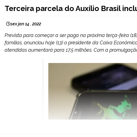
BRASIL
Terceira parcela do Auxílio Brasil incl
NOTÍCIAS
sex jan 14 , 2022
Prevista para começar a ser paga na próxima terça-feira (18), 
famílias, anunciou hoje (13) o presidente da Caixa Econômic
atendidas aumentará para 17,5 milhões. Com a promulgação