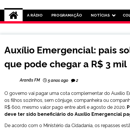
Rádio Aranãs 105.3
A RÁDIO
PROGRAMAÇÃO
NOTÍCIAS
CO
BRASIL
Auxílio Emergencial: pais s
NOTÍCIAS
que pode chegar a R$ 3 mil
Aranãs FM
5 anos ago
2
O governo vai pagar uma cota complementar do Auxílio Eme
os filhos sozinhos, sem cônjuge, companheira ou companhe
R$ 600, mesmo valor pago entre abril e agosto de 2020.
P
deve ter sido beneficiário do Auxílio Emergencial pa
De acordo com o Ministério da Cidadania, os repasses estão