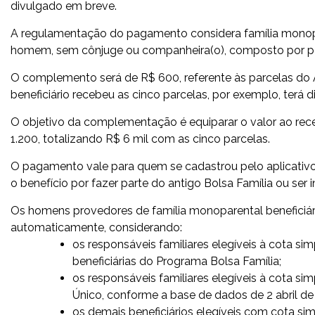
divulgado em breve.
A regulamentação do pagamento considera família monop
homem, sem cônjuge ou companheira(o), composto por p
O complemento será de R$ 600, referente às parcelas do A
beneficiário recebeu as cinco parcelas, por exemplo, terá di
O objetivo da complementação é equiparar o valor ao rec
1.200, totalizando R$ 6 mil com as cinco parcelas.
O pagamento vale para quem se cadastrou pelo aplicativ
o benefício por fazer parte do antigo Bolsa Família ou ser 
Os homens provedores de família monoparental beneficiár
automaticamente, considerando:
os responsáveis familiares elegíveis à cota si
beneficiárias do Programa Bolsa Família;
os responsáveis familiares elegíveis à cota si
Único, conforme a base de dados de 2 abril de
os demais beneficiários elegíveis com cota sim