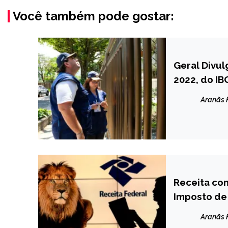
Você também pode gostar:
Geral Divul
BRASIL
2022, do IB
NOTÍCIAS
Aranãs
Receita co
BRASIL
Imposto de
NOTÍCIAS
Aranãs