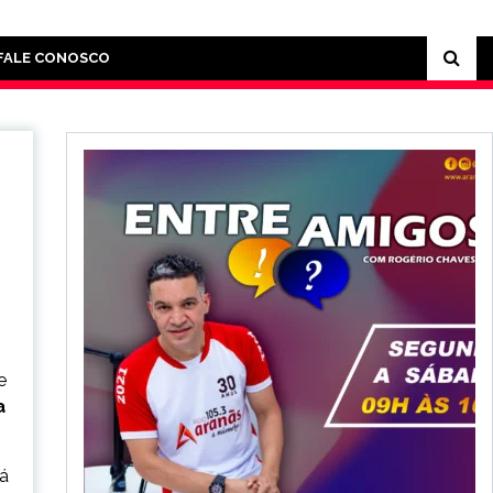
FALE CONOSCO
e
a
rá