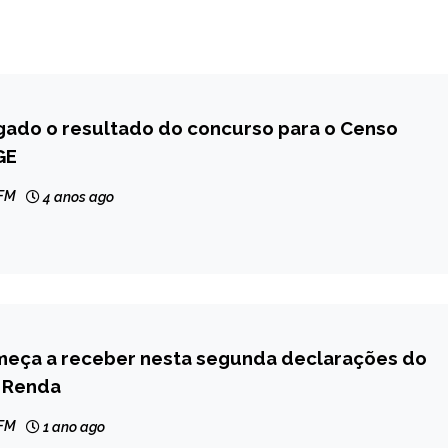
gado o resultado do concurso para o Censo
GE
 FM
4 anos ago
meça a receber nesta segunda declarações do
 Renda
 FM
1 ano ago