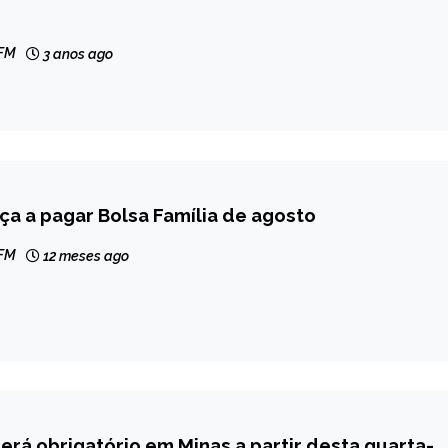
 FM
3 anos ago
a a pagar Bolsa Família de agosto
 FM
12 meses ago
erá obrigatório em Minas a partir desta quarta-