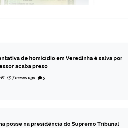
entativa de homicídio em Veredinha é salva por
ressor acaba preso
 FM
7 meses ago
5
ma posse na presidência do Supremo Tribunal