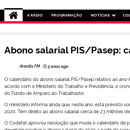
Rádio Aranãs 105.3
A RÁDIO
PROGRAMAÇÃO
NOTÍCIAS
CO
BRASIL
Abono salarial PIS/Pasep: c
NOTÍCIAS
Aranãs FM
5 anos ago
O calendário do abono salarial
PIS
/Pasep relativo ao ano-
acordo com o Ministério do Trabalho e Previdência, o cr
do Fundo de Amparo ao Trabalhador.
O ministério informa ainda que, neste ano, está previsto
2020. Têm direito ao abono salarial cerca de 23 milhões de
O Codefat aprovou resolução que muda o calendário de
deveriam receber o abono salarial de 2020 a partir do s