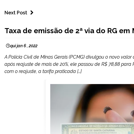
Next Post
MINAS
Taxa de emissão de 2ª via do RG em 
GERAIS
NOTÍCIAS
qui jan 6 , 2022
A Polícia Civil de Minas Gerais (PCMG) divulgou o novo valo
após reajuste de mais de 20%, ele passou de R$ 78,88 para R
com o reajuste, a tarifa praticada […]