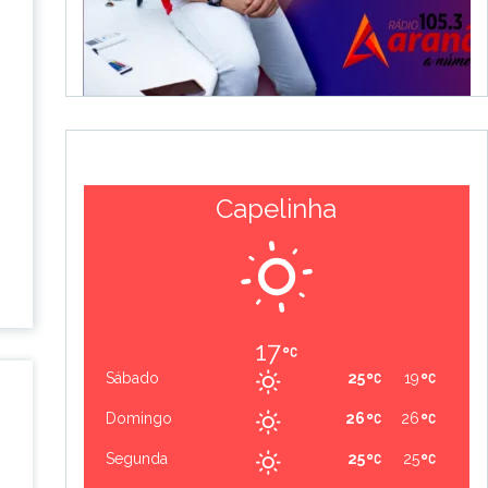
Capelinha
17
Sábado
25
19
Domingo
26
26
Segunda
25
25