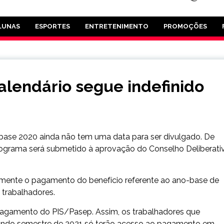
LUNAS
ESPORTES
ENTRETENIMENTO
PROMOÇÕES
alendário segue indefinido
base 2020 ainda não tem uma data para ser divulgado. De
onograma será submetido à aprovação do Conselho Deliberati
 somente o pagamento do benefício referente ao ano-base de
 trabalhadores.
 pagamento do
PIS
/Pasep. Assim, os trabalhadores que
egundo semestre de 2021 só terão acesso ao pagamento em