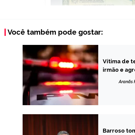
Você também pode gostar:
Vítima de t
MINAS
GERAIS
irmão e ag
NOTÍCIAS
Aranãs
Barroso to
BRASIL