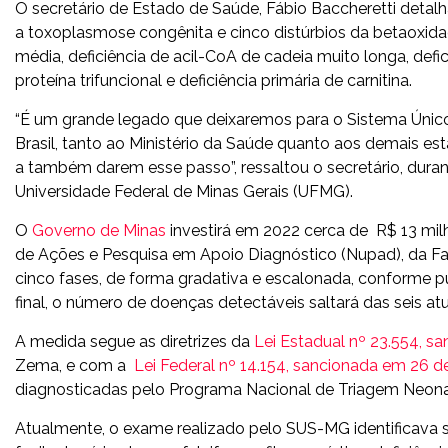
O secretário de Estado de Saúde, Fábio Baccheretti detalha 
a toxoplasmose congênita e cinco distúrbios da betaoxida
média, deficiência de acil-CoA de cadeia muito longa, defi
proteína trifuncional e deficiência primária de carnitina.
“É um grande legado que deixaremos para o Sistema Únic
Brasil, tanto ao Ministério da Saúde quanto aos demais es
a também darem esse passo”, ressaltou o secretário, dura
Universidade Federal de Minas Gerais (UFMG).
O
Governo de Minas
investirá em 2022 cerca de R$ 13 mil
de Ações e Pesquisa em Apoio Diagnóstico (Nupad), da 
cinco fases, de forma gradativa e escalonada, conforme 
final, o número de doenças detectáveis saltará das seis atu
A medida segue as diretrizes da
Lei Estadual nº 23.554, s
Zema, e com a
Lei Federal nº 14.154, sancionada em 26 d
diagnosticadas pelo Programa Nacional de Triagem Neona
Atualmente, o exame realizado pelo SUS-MG identificava s