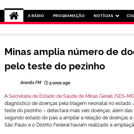
Rádio Aranãs 105.3
A RÁDIO
PROGRAMAÇÃO
NOTÍCIAS
CO
MINAS
Minas amplia número de do
GERAIS
NOTÍCIAS
pelo teste do pezinho
Aranãs FM
5 anos ago
A
Secretaria de Estado de Saúde de Minas Gerais (SES-MG
diagnóstico de doenças pela triagem neonatal no estado
teste do pezinho – detectará mais seis doenças, além das
segundo estado do país a ampliar a relação de doenças a 
São Paulo e o Distrito Federal haviam realizado a ampliaç