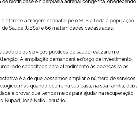
cia de biotinidase e hiperplasia adrenal congênita, obedecendo
e oferece a triagem neonatal pelo SUS a toda a população.
s de Saúde (UBSs) e 86 maternidades cadastradas.
sidade de os serviços públicos de saúde realizarem o
tenção. A ampliação demandará esforço de investimento,
e uma rede capacitada para atendimento às doenças raras.
pectativa é a de que possamos ampliar o número de serviços
iológico, mas quando ocorre na sua casa, na sua família, deix
edade e provar que temos meios para ajudar na recuperação,
o Nupad, José Nélio Januário.