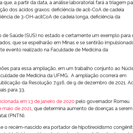
que, a partir da data, a análise laboratorial fará a triagem pa
ção dos ácidos graxos: deficiência de acil-CoA de cadeia
ciência de 3-OH-acilCoA de cadeia longa, deficiência da
o de Saúde (SUS) no estado e certamente um exemplo para 
tados, que se espelharão em Minas e se sentirão impulsionad
nte evento realizado na Faculdade de Medicina da
hões para essa ampliação, em um trabalho conjunto ao Núcl
Faculdade de Medicina da UFMG. A ampliação ocorrerá em
publicação da Resolução 7.916, de 9 de dezembro de 2021. A
ais para 33.
ancionada em 13 de janeiro de 2020
pelo governador Romeu
e maio de 2021
, que determina aumento de doenças a serem
tal (PNTN).
e o recém-nascido era portador de hipotireoidismo congênit