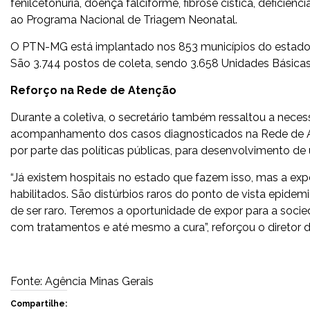
fenilcetonúria, doença falciforme, fibrose cística, deficiên
ao Programa Nacional de Triagem Neonatal.
O PTN-MG está implantado nos 853 municípios do estado 
São 3.744 postos de coleta, sendo 3.658 Unidades Básica
Reforço na Rede de Atenção
Durante a coletiva, o secretário também ressaltou a neces
acompanhamento dos casos diagnosticados na Rede de A
por parte das políticas públicas, para desenvolvimento d
“Já existem hospitais no estado que fazem isso, mas a ex
habilitados. São distúrbios raros do ponto de vista epidem
de ser raro. Teremos a oportunidade de expor para a soci
com tratamentos e até mesmo a cura”, reforçou o diretor d
Fonte: Agência Minas Gerais
Compartilhe: