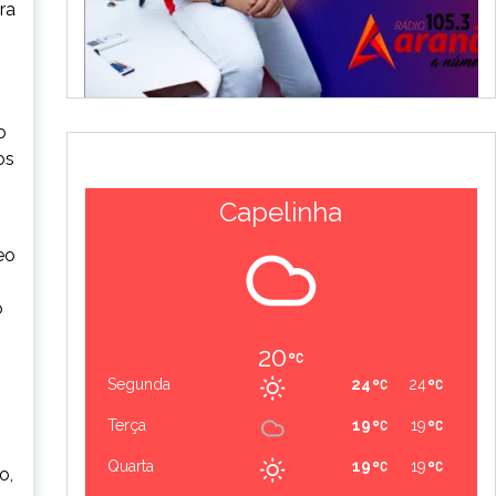
ra
o
os
Capelinha
eo
o
20
Segunda
24
24
Terça
19
19
Quarta
19
19
o,