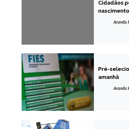
Cidadãos po
MINAS
GERAIS
nascimento,
NOTÍCIAS
Aranãs
Pré-selecio
BRASIL
amanhã
NOTÍCIAS
Aranãs