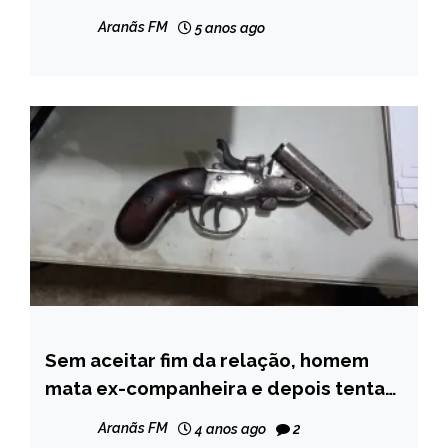
Aranãs FM
5 anos ago
Sem aceitar fim da relação, homem
CAPELINHA
mata ex-companheira e depois tenta
MINAS
suicídio em Setubinha.
GERAIS
Aranãs FM
4 anos ago
2