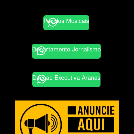
Pedidos Musicais
Departamento Jornalismo
Direção Executiva Aranãs