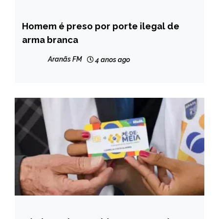
Homem é preso por porte ilegal de
CAPELINHA
arma branca
MINAS
GERAIS
Aranãs FM
4 anos ago
NOTÍCIAS