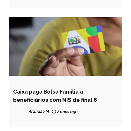
NOTÍCIAS
Caixa paga Bolsa Família a
BRASIL
beneficiários com NIS de final 6
NOTÍCIAS
Aranãs FM
2 anos ago