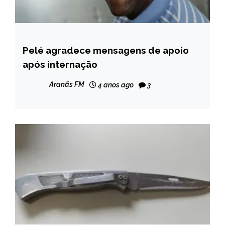
Pelé agradece mensagens de apoio
BRASIL
após internação
ESPORTES
NOTÍCIAS
Aranãs FM
4 anos ago
3