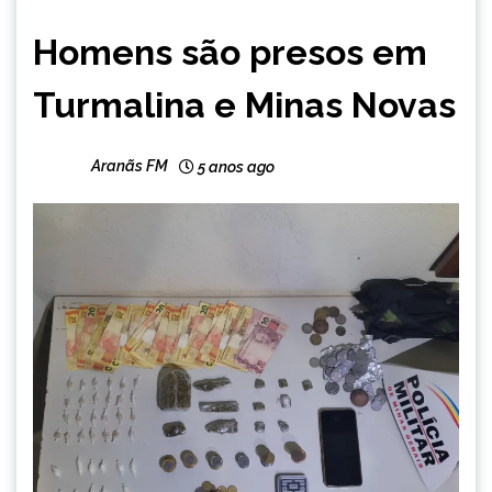
CAPELINHA
Homens são presos em
MINAS
GERAIS
Turmalina e Minas Novas
NOTÍCIAS
Aranãs FM
5 anos ago