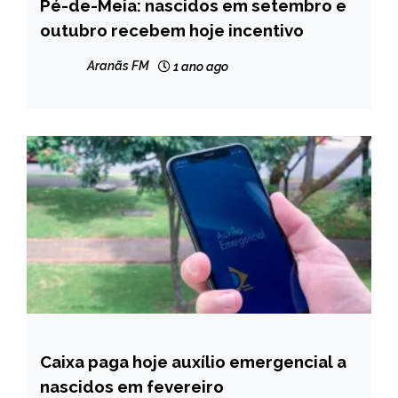
Pé-de-Meia: nascidos em setembro e
BRASIL
outubro recebem hoje incentivo
NOTÍCIAS
Aranãs FM
1 ano ago
Caixa paga hoje auxílio emergencial a
BRASIL
nascidos em fevereiro
NOTÍCIAS