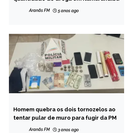
MINAS
GERAIS
Aranãs FM
5 anos ago
NOTÍCIAS
Homem quebra os dois tornozelos ao
MINAS
GERAIS
tentar pular de muro para fugir da PM
NOTÍCIAS
Aranãs FM
3 anos ago