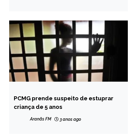
PCMG prende suspeito de estuprar
MINAS
GERAIS
criança de 5 anos
NOTÍCIAS
Aranãs FM
3 anos ago