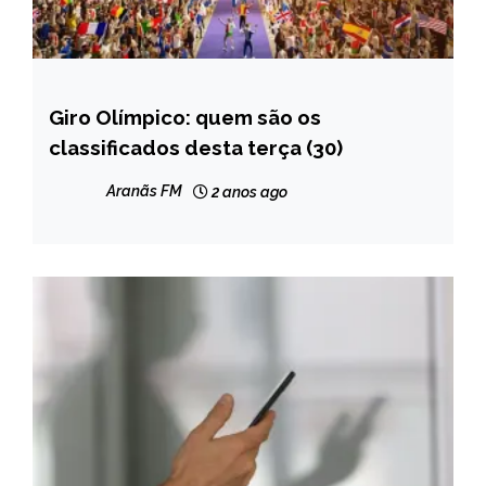
Giro Olímpico: quem são os
ESPORTES
classificados desta terça (30)
INTERNACIONAL
NOTÍCIAS
Aranãs FM
2 anos ago