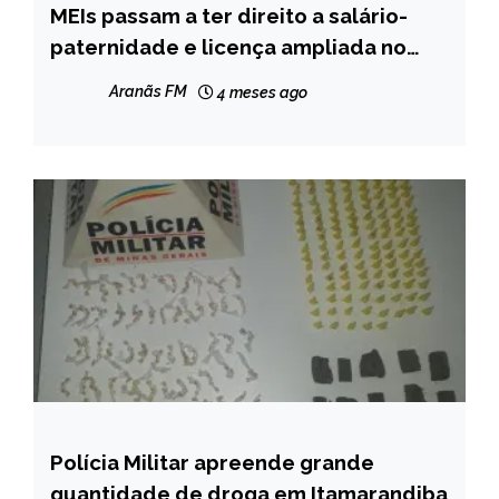
MEIs passam a ter direito a salário-
BRASIL
paternidade e licença ampliada no
CAPELINHA
Brasil
MINAS
Aranãs FM
4 meses ago
GERAIS
NOTÍCIAS
Polícia Militar apreende grande
CAPELINHA
quantidade de droga em Itamarandiba