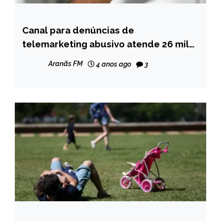
Canal para denúncias de
BRASIL
telemarketing abusivo atende 26 mil
NOTÍCIAS
pessoas
Aranãs FM
4 anos ago
3