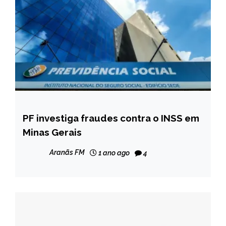
PF investiga fraudes contra o INSS em
MINAS
GERAIS
Minas Gerais
NOTÍCIAS
Aranãs FM
1 ano ago
4