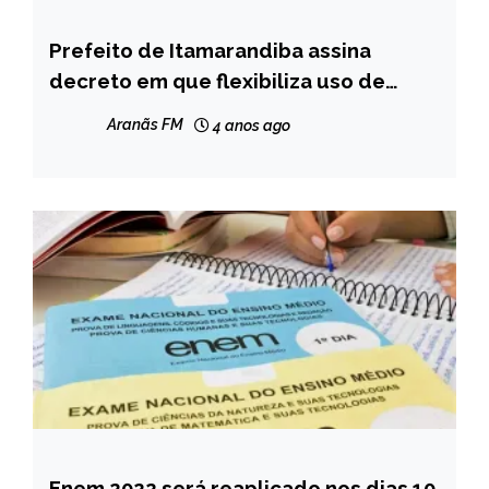
Prefeito de Itamarandiba assina
NOTÍCIAS
decreto em que flexibiliza uso de
máscaras de proteção contra a Covid-
Aranãs FM
4 anos ago
19
Enem 2022 será reaplicado nos dias 10
BRASIL