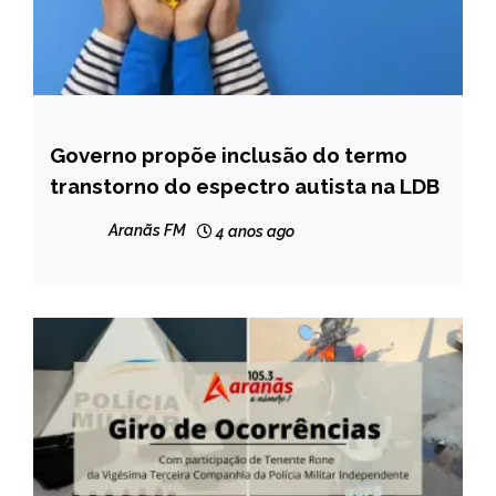
Governo propõe inclusão do termo
BRASIL
transtorno do espectro autista na LDB
NOTÍCIAS
Aranãs FM
4 anos ago