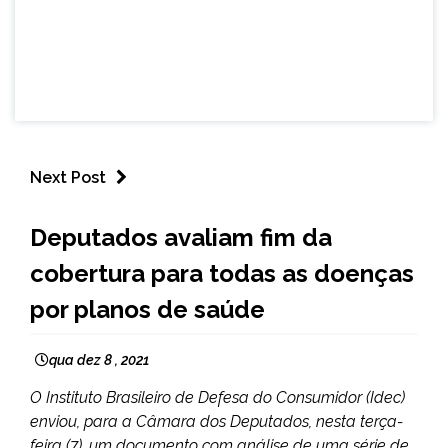
Next Post
BRASIL
Deputados avaliam fim da
NOTÍCIAS
cobertura para todas as doenças
por planos de saúde
qua dez 8 , 2021
O Instituto Brasileiro de Defesa do Consumidor (Idec)
enviou, para a Câmara dos Deputados, nesta terça-
feira (7), um documento com análise de uma série de