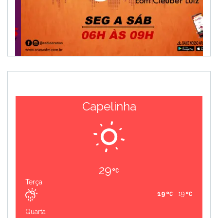
Capelinha
29
Terça
19
19
Quarta