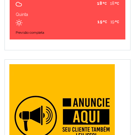
18
18
Quinta
19
19
Previsão completa