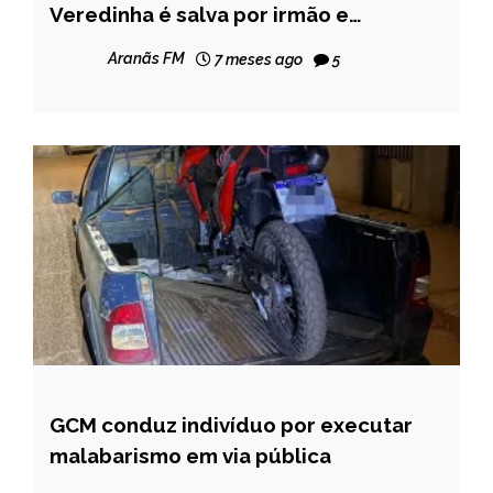
GERAIS
Veredinha é salva por irmão e
agressor acaba preso
NOTÍCIAS
Aranãs FM
7 meses ago
5
GCM conduz indivíduo por executar
MINAS
GERAIS
malabarismo em via pública
NOTÍCIAS