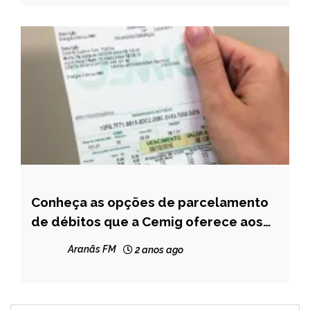
Conheça as opções de parcelamento
MINAS
GERAIS
de débitos que a Cemig oferece aos
seus clientes
NOTÍCIAS
Aranãs FM
2 anos ago