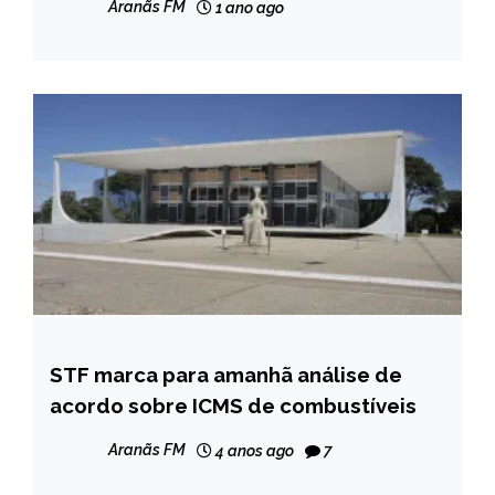
Aranãs FM
1 ano ago
STF marca para amanhã análise de
BRASIL
acordo sobre ICMS de combustíveis
NOTÍCIAS
Aranãs FM
4 anos ago
7