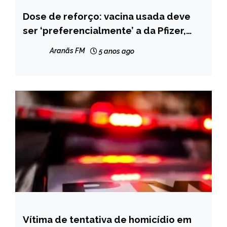
Dose de reforço: vacina usada deve
BRASIL
ser ‘preferencialmente’ a da Pfizer,
NOTÍCIAS
independente do esquema vacinal
Aranãs FM
5 anos ago
Vítima de tentativa de homicídio em
MINAS