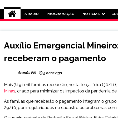
Rádio Aranãs 105.3
A RÁDIO
PROGRAMAÇÃO
NOTÍCIAS
CO
MINAS
Auxílio Emergencial Mineiro:
GERAIS
NOTÍCIAS
receberam o pagamento
Aranãs FM
5 anos ago
Mais 7.191 mil famílias receberão, nesta terça-feira (30/11
Minas
, criado para minimizar os impactos da pandemia de
As famílias que receberão o pagamento integram o grupo 
29/10, por irregularidades no cadastro ou problemas com a
O superintendente de Proteção Social Básica, Elder Gabri