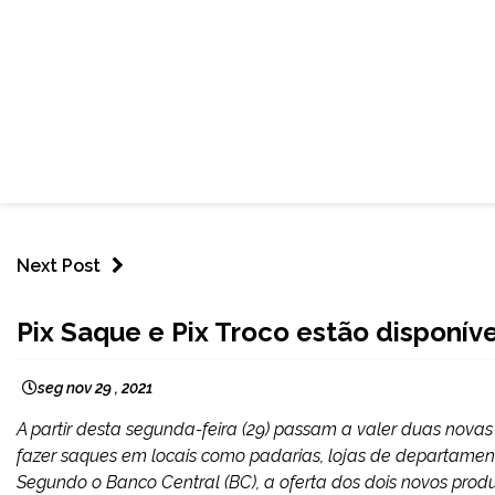
Next Post
BRASIL
Pix Saque e Pix Troco estão disponívei
NOTÍCIAS
seg nov 29 , 2021
A partir desta segunda-feira (29) passam a valer duas nova
fazer saques em locais como padarias, lojas de departamen
Segundo o Banco Central (BC), a oferta dos dois novos produ