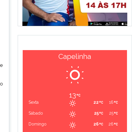
Capelinha
de
 o
13
Sexta
22
16
Sábado
25
25
Domingo
26
26