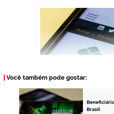
Você também pode gostar:
Beneficiári
BRASIL
Brasil
NOTÍCIAS