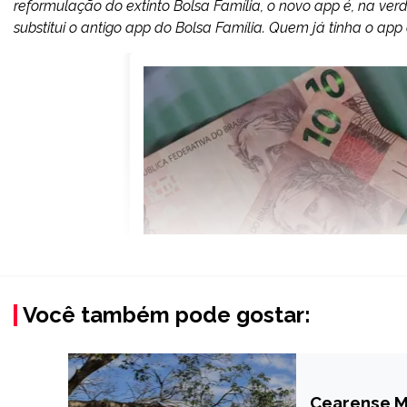
reformulação do extinto Bolsa Família, o novo app é, na ve
substitui o antigo app do Bolsa Família. Quem já tinha o app 
Você também pode gostar:
Cearense M
BRASIL