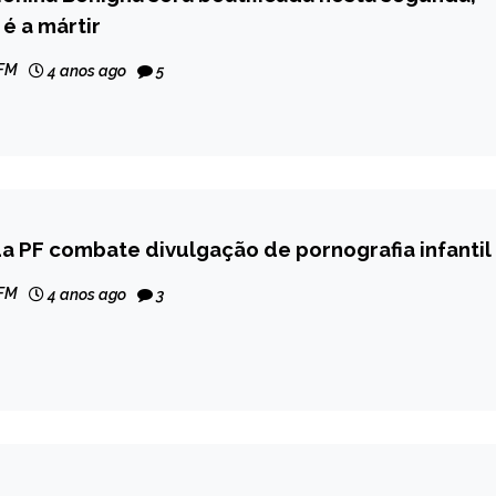
é a mártir
 FM
4 anos ago
5
 PF combate divulgação de pornografia infantil
 FM
4 anos ago
3