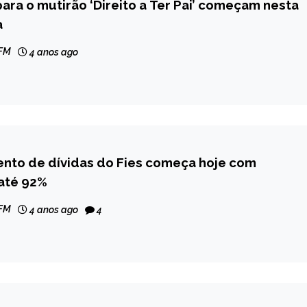
para o mutirão ‘Direito a Ter Pai’ começam nesta
a
 FM
4 anos ago
ento de dívidas do Fies começa hoje com
até 92%
 FM
4 anos ago
4