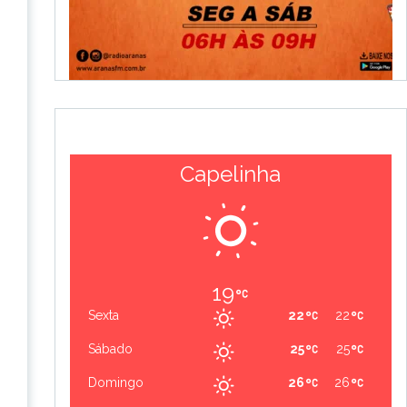
Capelinha
19
Sexta
22
22
Sábado
25
25
Domingo
26
26