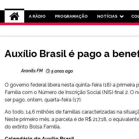
Rádio Aranãs 105.3
A RÁDIO
PROGRAMAÇÃO
NOTÍCIAS
CO
BRASIL
Auxílio Brasil é pago a benef
NOTÍCIAS
Aranãs FM
5 anos ago
O governo federal libera nesta quinta-feira (18) a primeira p
Família com o Número de Inscrição Social (NIS) final 2. O
ser pago, ontem, quarta-feira (17).
Ao todo, 14,6 milhões de famílias caracterizadas na situ
Neste primeiro mês, a parcela é de R$ 217,18, o equivalen
do extinto Bolsa Família.
Calendário do Auxílio Brasil