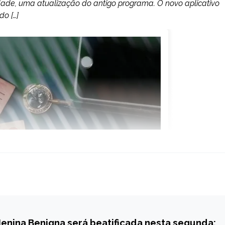
rdade, uma atualização do antigo programa. O novo aplicativo
do […]
enina Benigna será beatificada nesta segunda;