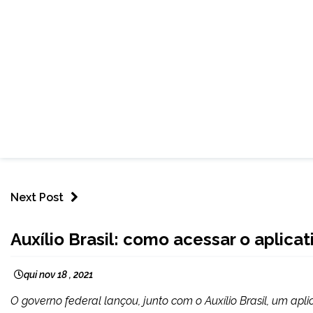
Next Post
BRASIL
Auxílio Brasil: como acessar o aplica
NOTÍCIAS
qui nov 18 , 2021
O governo federal lançou, junto com o Auxílio Brasil, um apl