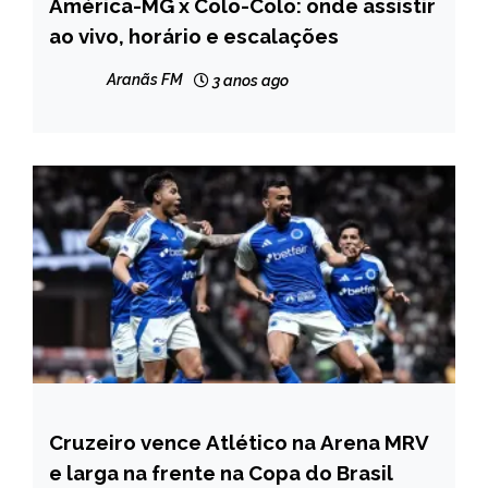
América-MG x Colo-Colo: onde assistir
ESPORTES
ao vivo, horário e escalações
Aranãs FM
3 anos ago
Cruzeiro vence Atlético na Arena MRV
ESPORTES
e larga na frente na Copa do Brasil