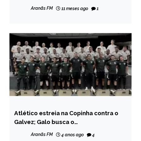
Aranãs FM
11 meses ago
1
Atlético estreia na Copinha contra o
ESPORTES
Galvez; Galo busca o
tetracampeonato
Aranãs FM
4 anos ago
4