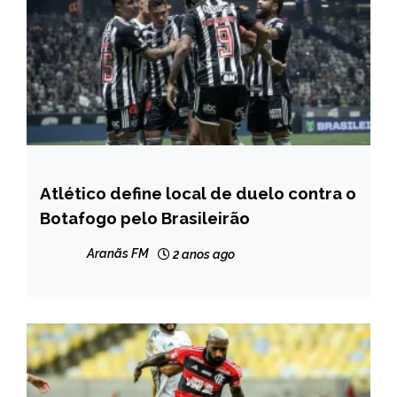
Atlético define local de duelo contra o
ESPORTES
Botafogo pelo Brasileirão
NOTÍCIAS
Aranãs FM
2 anos ago