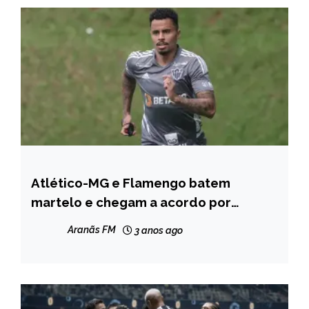
Atlético-MG e Flamengo batem
ESPORTES
martelo e chegam a acordo por
volante Allan
Aranãs FM
3 anos ago