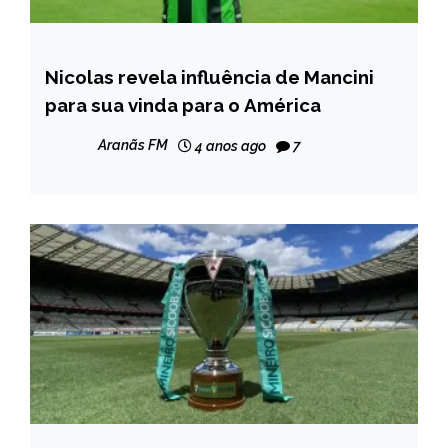
Nicolas revela influência de Mancini
ESPORTES
para sua vinda para o América
Aranãs FM
4 anos ago
7