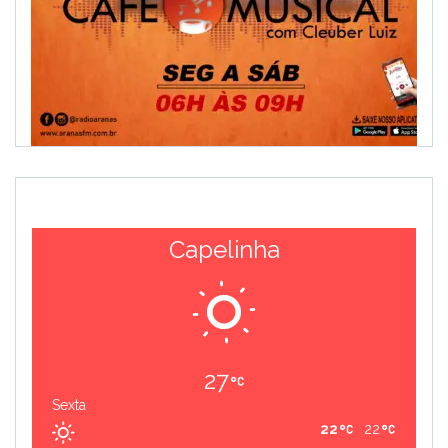
Capelinha
27
Sexta
22
22