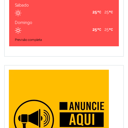
Sábado
25
25
Domingo
25
25
Previsão completa