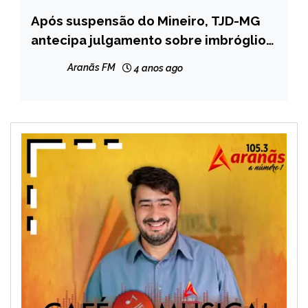
Após suspensão do Mineiro, TJD-MG
ESPORTES
antecipa julgamento sobre imbróglio
entre Betim e Ipatinga
Aranãs FM
4 anos ago