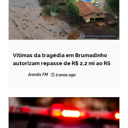
Vítimas da tragédia em Brumadinho
BRASIL
autorizam repasse de R$ 2,2 mi ao RS
MINAS
GERAIS
Aranãs FM
2 anos ago
NOTÍCIAS