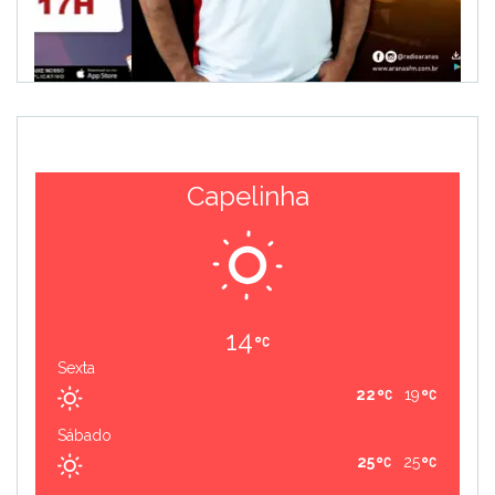
Capelinha
14
Sexta
22
19
Sábado
25
25