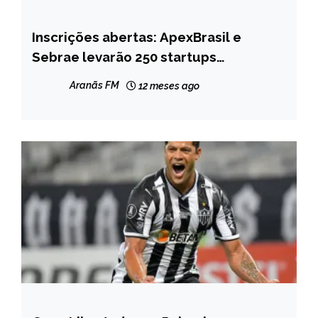
Inscrições abertas: ApexBrasil e
BRASIL
Sebrae levarão 250 startups
MINAS
brasileiras ao Web Summit Lisboa
GERAIS
Aranãs FM
12 meses ago
2025
NOTÍCIAS