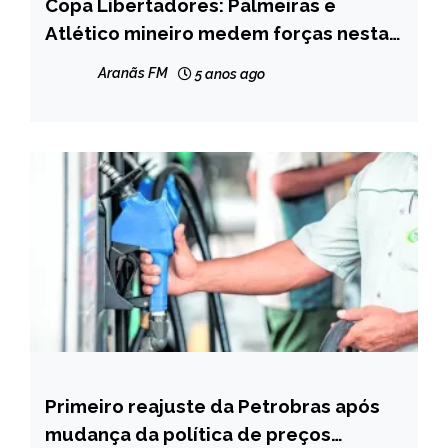
Copa Libertadores: Palmeiras e
ESPORTES
Atlético mineiro medem forças nesta
NOTÍCIAS
terça
Aranãs FM
5 anos ago
Primeiro reajuste da Petrobras após
BRASIL
mudança da política de preços
CAPELINHA