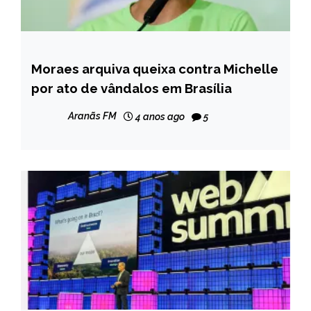
Moraes arquiva queixa contra Michelle
BRASIL
por ato de vândalos em Brasília
NOTÍCIAS
Aranãs FM
4 anos ago
5