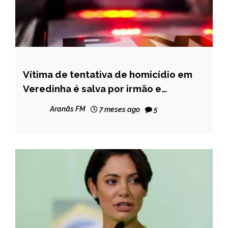
Vítima de tentativa de homicídio em
MINAS
GERAIS
Veredinha é salva por irmão e
agressor acaba preso
NOTÍCIAS
Aranãs FM
7 meses ago
5