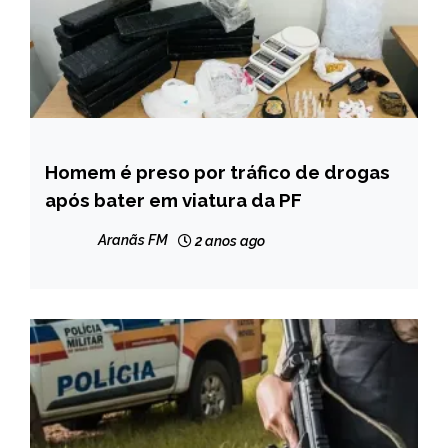
Homem é preso por tráfico de drogas
MINAS
GERAIS
após bater em viatura da PF
NOTÍCIAS
Aranãs FM
2 anos ago