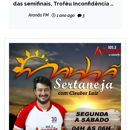
das semifinais, Troféu Inconfidência e
NOTÍCIAS
rebaixados
Aranãs FM
1 ano ago
3