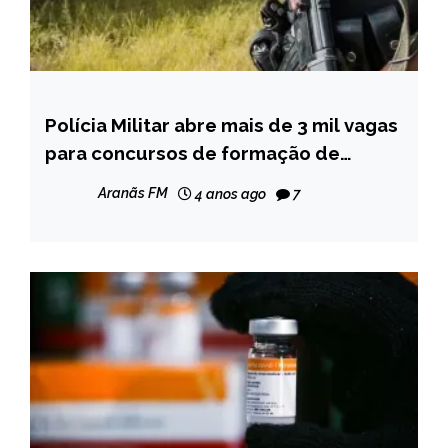
Polícia Militar abre mais de 3 mil vagas
MINAS
GERAIS
para concursos de formação de
oficiais e soldados
NOTÍCIAS
Aranãs FM
4 anos ago
7