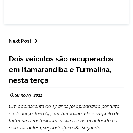
Next Post
CAPELINHA
Dois veículos são recuperados
MINAS
em Itamarandiba e Turmalina,
GERAIS
NOTÍCIAS
nesta terça
ter nov 9 , 2021
Um adolescente de 17 anos foi apreendido por furto,
nesta terça-feira (9), em Turmalina. Ele é suspeito de
furtar uma motocicleta, o crime teria acontecido na
noite de ontem, segunda-feira (8). Segundo