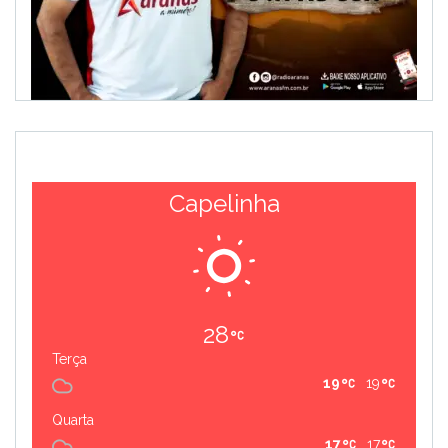
Capelinha
28
Terça
19
19
Quarta
17
17