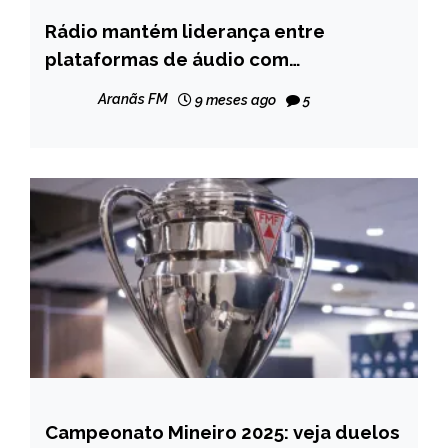
Rádio mantém liderança entre
BRASIL
plataformas de áudio com
CAPELINHA
publicidade, aponta novo estudo
ENTRETENIMENTO
Aranãs FM
9 meses ago
5
MINAS
GERAIS
NOTÍCIAS
Campeonato Mineiro 2025: veja duelos
ESPORTES