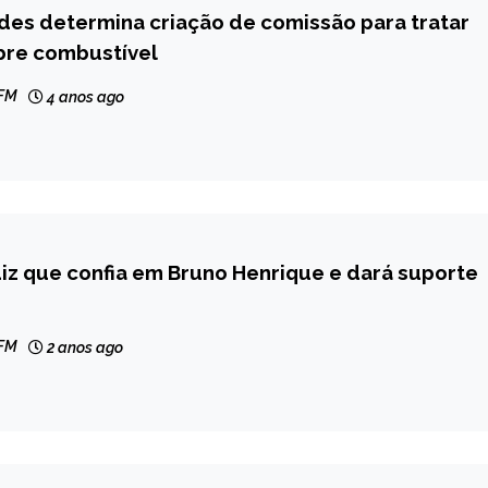
des determina criação de comissão para tratar
bre combustível
 FM
4 anos ago
z que confia em Bruno Henrique e dará suporte
 FM
2 anos ago