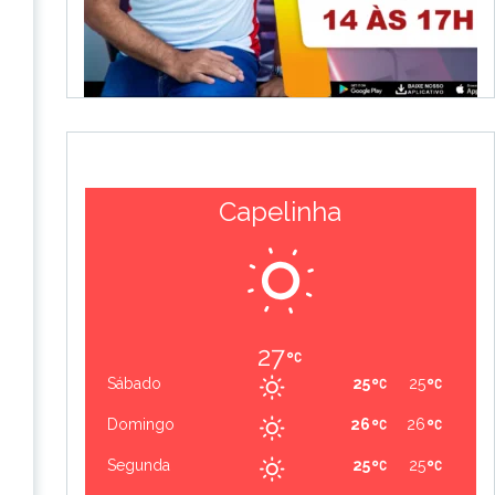
Capelinha
27
Sábado
25
25
Domingo
26
26
Segunda
25
25