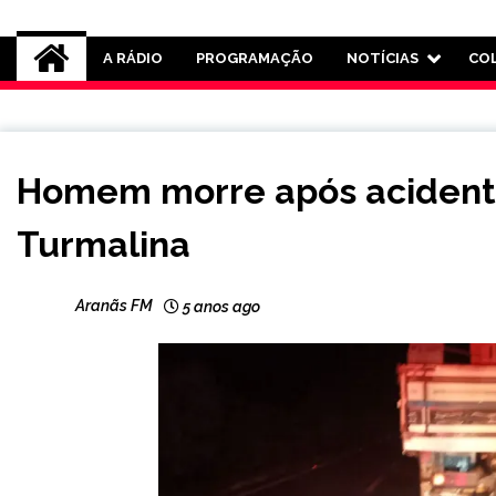
Rádio Aranãs 105.3
A RÁDIO
PROGRAMAÇÃO
NOTÍCIAS
CO
CAPELINHA
Homem morre após acident
MINAS
GERAIS
Turmalina
NOTÍCIAS
Aranãs FM
5 anos ago