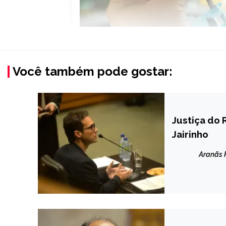
Você também pode gostar:
Justiça do 
BRASIL
Jairinho
NOTÍCIAS
Aranãs