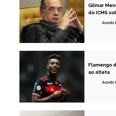
Gilmar Men
BRASIL
do ICMS so
NOTÍCIAS
Aranãs
Flamengo di
BRASIL
ao atleta
ESPORTES
NOTÍCIAS
Aranãs