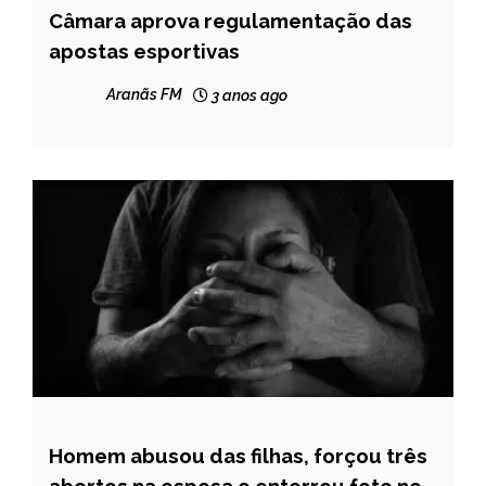
Câmara aprova regulamentação das
BRASIL
apostas esportivas
NOTÍCIAS
Aranãs FM
3 anos ago
Homem abusou das filhas, forçou três
MINAS
GERAIS