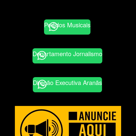
Pedidos Musicais
Departamento Jornalismo
Direção Executiva Aranãs