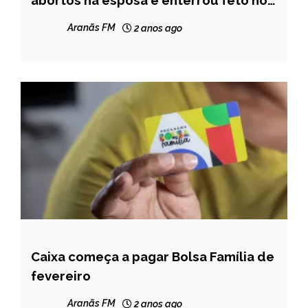
abortos na esposa e enterrou feto no
quintal, conclui polícia
NOTÍCIAS
Aranãs FM
2 anos ago
Caixa começa a pagar Bolsa Família de
BRASIL
fevereiro
NOTÍCIAS
Aranãs FM
2 anos ago