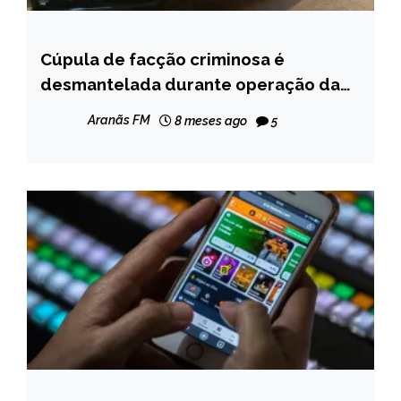
Cúpula de facção criminosa é
MINAS
GERAIS
desmantelada durante operação da
Polícia Civil em Teófilo Otoni
NOTÍCIAS
Aranãs FM
8 meses ago
5