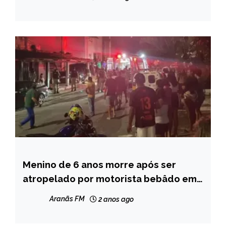
Menino de 6 anos morre após ser
MINAS
GERAIS
atropelado por motorista bebâdo em
Nova Serrana
NOTÍCIAS
Aranãs FM
2 anos ago