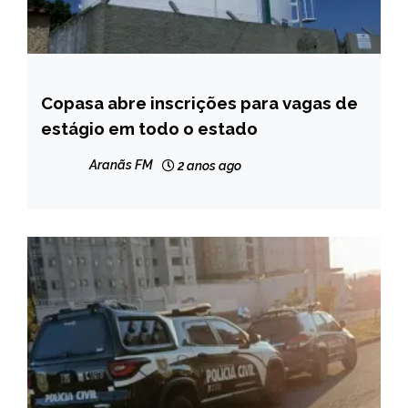
Copasa abre inscrições para vagas de
MINAS
GERAIS
estágio em todo o estado
NOTÍCIAS
Aranãs FM
2 anos ago