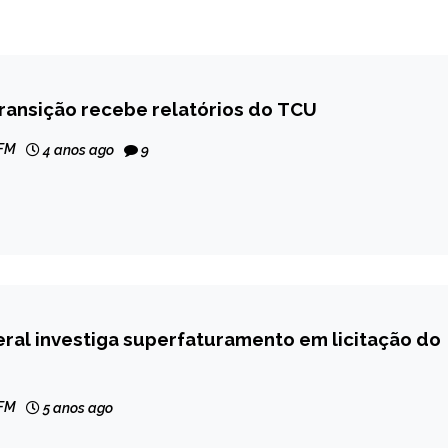
ransição recebe relatórios do TCU
 FM
4 anos ago
9
eral investiga superfaturamento em licitação do
 FM
5 anos ago