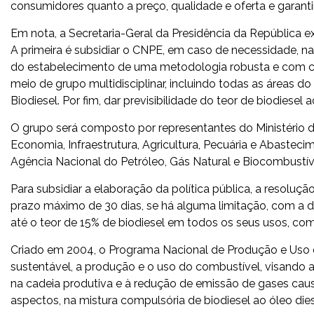
consumidores quanto a preço, qualidade e oferta e garanti
Em nota, a Secretaria-Geral da Presidência da República e
A primeira é subsidiar o CNPE, em caso de necessidade, na 
do estabelecimento de uma metodologia robusta e com crit
meio de grupo multidisciplinar, incluindo todas as áreas
Biodiesel. Por fim, dar previsibilidade do teor de biodiesel
O grupo será composto por representantes do Ministério de
Economia, Infraestrutura, Agricultura, Pecuária e Abasteci
Agência Nacional do Petróleo, Gás Natural e Biocombustív
Para subsidiar a elaboração da política pública, a resolu
prazo máximo de 30 dias, se há alguma limitação, com a d
até o teor de 15% de biodiesel em todos os seus usos, com
Criado em 2004, o Programa Nacional de Produção e Uso d
sustentável, a produção e o uso do combustível, visando ao
na cadeia produtiva e à redução de emissão de gases causa
aspectos, na mistura compulsória de biodiesel ao óleo dies