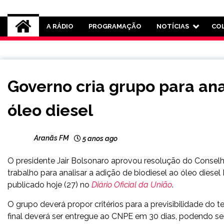
Rádio Aranãs 105.3
A RÁDIO
PROGRAMAÇÃO
NOTÍCIAS
CO
BRASIL
Governo cria grupo para ana
NOTÍCIAS
óleo diesel
Aranãs FM
5 anos ago
O presidente Jair Bolsonaro aprovou resolução do Conselh
trabalho para analisar a adição de biodiesel ao óleo diese
publicado hoje (27) no
Diário Oficial da União
.
O grupo deverá propor critérios para a previsibilidade do te
final deverá ser entregue ao CNPE em 30 dias, podendo ser