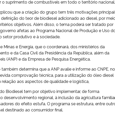
r o suprimento de combustíveis em todo o território nacional
xplicou que a criação do grupo tem três motivações principai
definição do teor de biodiesel adicionado ao diesel, por mei
érios objetivos. Além disso, o tema poderá ser tratado por
 do governo afetas ao Programa Nacional de Produção e Uso d
 ao setor produtivo e à sociedade.
 Minas e Energia, que o coordenará, dos ministérios da
mento e da Casa Civil da Presidência da República, além da
eis (ANP) e da Empresa de Pesquisa Energética.
ção também determina que a ANP avalie e informe ao CNPE, no
evida comprovação técnica, para a utilização do óleo diesel
 relação aos aspectos de qualidade e logística,
o Biodiesel tem por objetivo implementar, de forma
 desenvolvimento regional, à inclusão da agricultura familia
dores do efeito estufa. O programa se estrutura, entre outr
el destinado ao consumidor final.