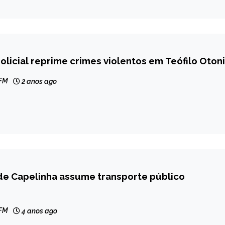
licial reprime crimes violentos em Teófilo Otoni
 FM
2 anos ago
de Capelinha assume transporte público
 FM
4 anos ago