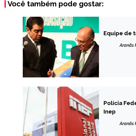
Você também pode gostar:
Equipe de t
BRASIL
NOTÍCIAS
Aranãs
Polícia Fed
BRASIL
Inep
NOTÍCIAS
Aranãs