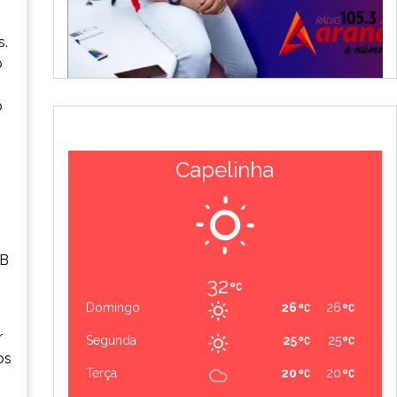
.
s.
o
o
Capelinha
 B
32
Domingo
26
26
r
Segunda
25
25
os
Terça
20
20