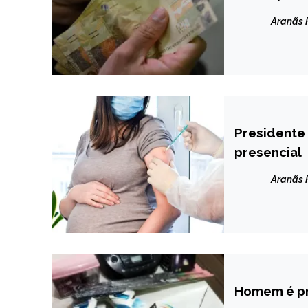
Aranãs
Presidente 
BRASIL
presencial
NOTÍCIAS
Aranãs
Homem é pr
CAPELINHA