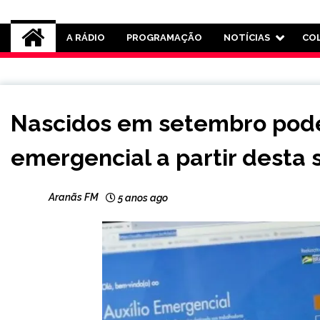
Rádio Aranãs 105.3
A RÁDIO
PROGRAMAÇÃO
NOTÍCIAS
CO
BRASIL
Nascidos em setembro pode
NOTÍCIAS
emergencial a partir desta 
Aranãs FM
5 anos ago