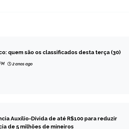
co: quem são os classificados desta terça (30)
AL
 FM
2 anos ago
cia Auxílio-Dívida de até R$100 para reduzir
ia de 5 milhões de mineiros