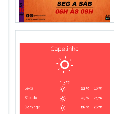
Capelinha
13
Sexta
22
16
Sábado
25
25
Domingo
26
26