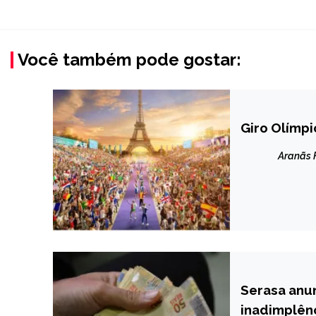
Você também pode gostar:
Giro Olímpi
ESPORTES
INTERNACION
Aranãs
NOTÍCIAS
Serasa anun
NOTÍCIAS
inadimplênc