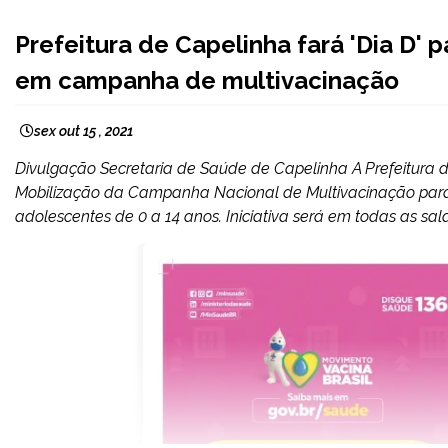
CAPELINHA
Prefeitura de Capelinha fará 'Dia D' 
NOTÍCIAS
em campanha de multivacinação
sex out 15 , 2021
Divulgação Secretaria de Saúde de Capelinha A Prefeitura de
Mobilização da Campanha Nacional de Multivacinação para 
adolescentes de 0 a 14 anos. Iniciativa será em todas as sal