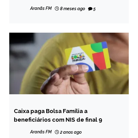
Aranãs FM
8 meses ago
5
Caixa paga Bolsa Família a
BRASIL
beneficiários com NIS de final 9
NOTÍCIAS
Aranãs FM
2 anos ago