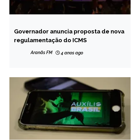
Governador anuncia proposta de nova
MINAS
GERAIS
regulamentação do ICMS
NOTÍCIAS
Aranãs FM
4 anos ago