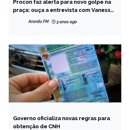
Procon faz alerta para novo golpe na
CAPELINHA
praça: ouça a entrevista com Vanessa
NOTÍCIAS
Pimenta Henriques
Aranãs FM
5 anos ago
Governo oficializa novas regras para
BRASIL
obtenção de CNH
NOTÍCIAS