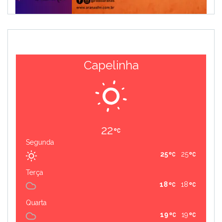
Capelinha
22
Segunda
25
25
Terça
18
18
Quarta
19
19