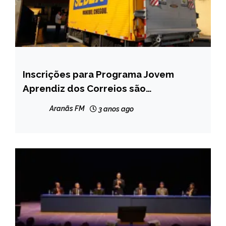
Inscrições para Programa Jovem
CAPELINHA
Aprendiz dos Correios são
MINAS
prorrogadas até sexta-feira (5)
GERAIS
Aranãs FM
3 anos ago
NOTÍCIAS