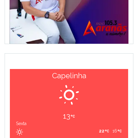
Capelinha
13
Sexta
22
16