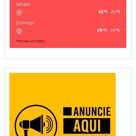
Sábado
25
25
Domingo
26
26
Previsão completa