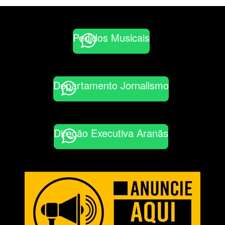
Pedidos Musicais
Departamento Jornalismo
Direção Executiva Aranãs