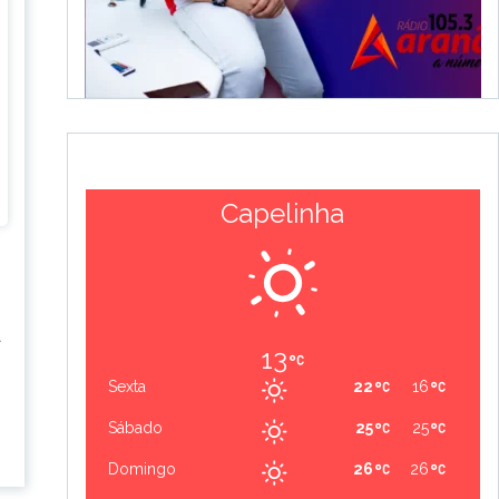
Capelinha
a
13
Sexta
22
16
Sábado
25
25
Domingo
26
26