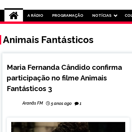
Rádio Aranãs 105.3
A RÁDIO
PROGRAMAÇÃO
NOTÍCIAS
CO
Animais Fantásticos
ENTRETENIMENTO
Maria Fernanda Cândido confirma
participação no filme Animais
Fantásticos 3
Aranãs FM
5 anos ago
1