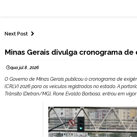
Next Post
CAPELINHA
Minas Gerais divulga cronograma de 
MINAS
GERAIS
qua jul 8 , 2026
NOTÍCIAS
O Governo de Minas Gerais publicou o cronograma de exigênc
(CRLV) 2026 para os veículos registrados no estado. A porta
Trânsito (Detran/MG), Rone Evaldo Barbosa, entrou em vigor