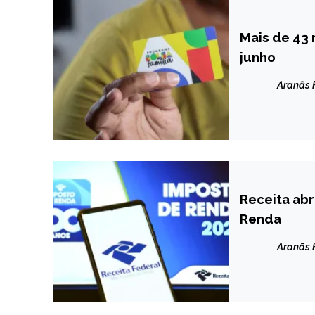
Mais de 43
BRASIL
junho
CAPELINHA
MINAS
Aranãs
GERAIS
NOTÍCIAS
Receita abr
BRASIL
Renda
NOTÍCIAS
Aranãs