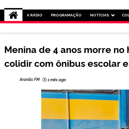
Rádio Aranãs 105.3
A RÁDIO
PROGRAMAÇÃO
NOTÍCIAS
CO
MINAS
Menina de 4 anos morre no 
GERAIS
NOTÍCIAS
colidir com ônibus escolar 
Aranãs FM
1 mês ago