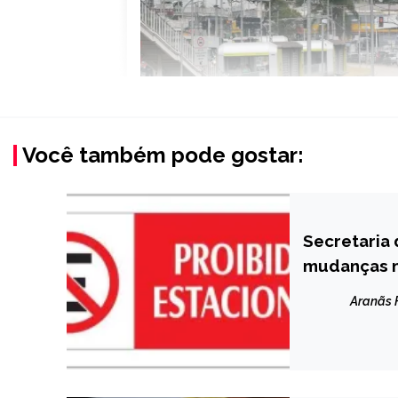
Você também pode gostar:
Secretaria 
CAPELINHA
mudanças n
NOTÍCIAS
Aranãs