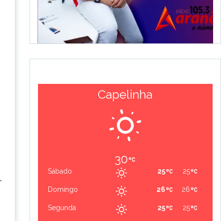
Capelinha
30
Sábado
25
25
r
Domingo
26
26
Segunda
25
25