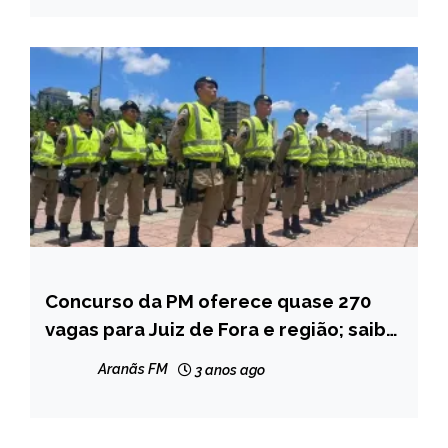
Concurso da PM oferece quase 270
CAPELINHA
vagas para Juiz de Fora e região; saiba
MINAS
como se inscrever
GERAIS
Aranãs FM
3 anos ago
NOTÍCIAS