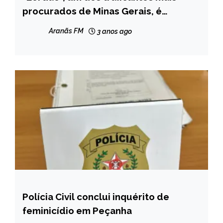
procurados de Minas Gerais, é
MINAS
encontrado morto no Rio
GERAIS
Aranãs FM
3 anos ago
NOTÍCIAS
Polícia Civil conclui inquérito de
MINAS
GERAIS
feminicídio em Peçanha