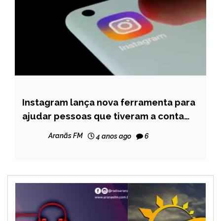
Instagram lança nova ferramenta para
BRASIL
ajudar pessoas que tiveram a conta
INTERNACIONAL
hackeada
NOTÍCIAS
Aranãs FM
4 anos ago
6