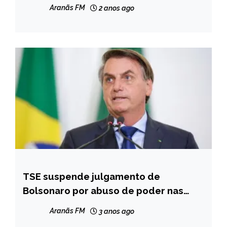
NOTÍCIAS
Aranãs FM
2 anos ago
TSE suspende julgamento de
BRASIL
Bolsonaro por abuso de poder nas
NOTÍCIAS
eleições
Aranãs FM
3 anos ago