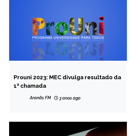
Prouni 2023: MEC divulga resultado da
BRASIL
1ª chamada
CAPELINHA
MINAS
Aranãs FM
3 anos ago
GERAIS
NOTÍCIAS