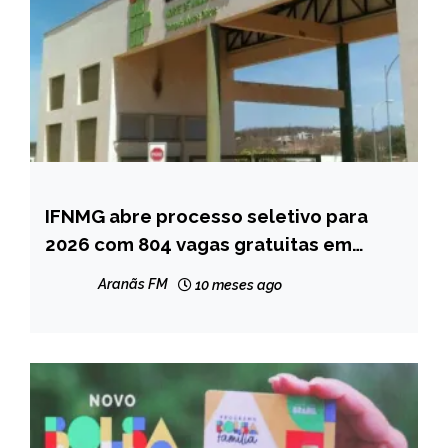
IFNMG abre processo seletivo para
CAPELINHA
2026 com 804 vagas gratuitas em
MINAS
cursos superiores
GERAIS
Aranãs FM
10 meses ago
NOTÍCIAS