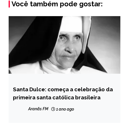
Você também pode gostar:
Santa Dulce: começa a celebração da
BRASIL
primeira santa católica brasileira
NOTÍCIAS
Aranãs FM
1 ano ago