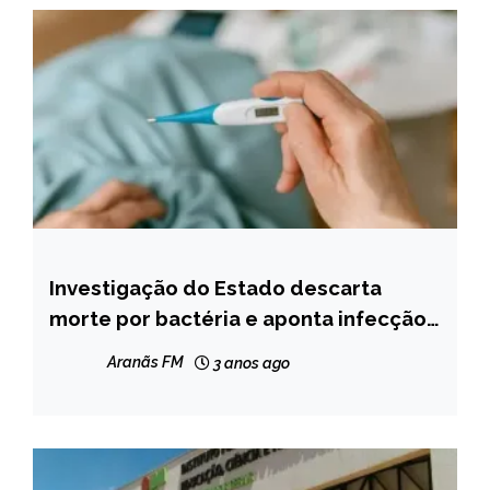
Investigação do Estado descarta
MINAS
GERAIS
morte por bactéria e aponta infecção
disseminada, em São João del-Rei
NOTÍCIAS
Aranãs FM
3 anos ago