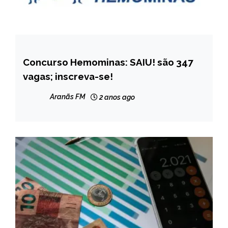
Concurso Hemominas: SAIU! são 347
MINAS
GERAIS
vagas; inscreva-se!
NOTÍCIAS
Aranãs FM
2 anos ago