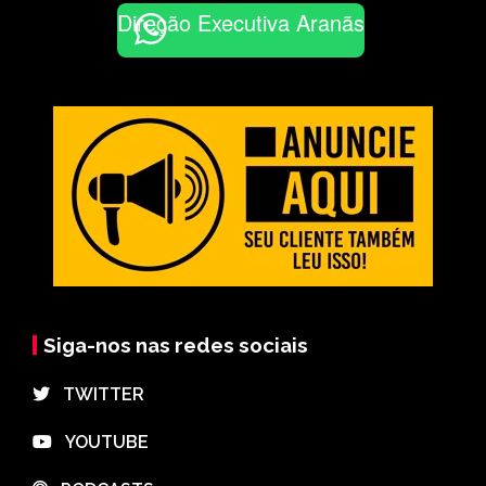
Direção Executiva Aranãs
Siga-nos nas redes sociais
⠀TWITTER
⠀YOUTUBE