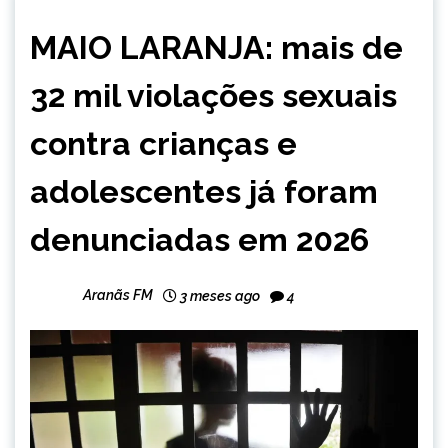
BRASIL
MAIO LARANJA: mais de
NOTÍCIAS
32 mil violações sexuais
contra crianças e
adolescentes já foram
denunciadas em 2026
Aranãs FM
3 meses ago
4