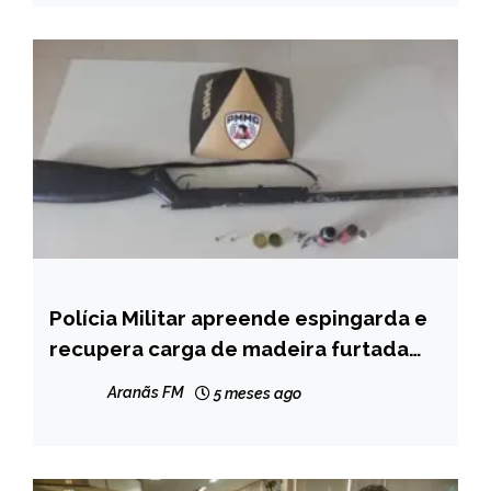
Polícia Militar apreende espingarda e
MINAS
GERAIS
recupera carga de madeira furtada
em Minas Novas
NOTÍCIAS
Aranãs FM
5 meses ago