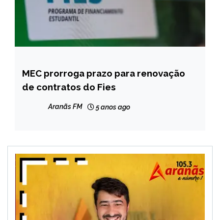
MEC prorroga prazo para renovação
BRASIL
de contratos do Fies
NOTÍCIAS
Aranãs FM
5 anos ago