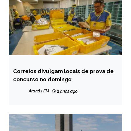
Correios divulgam locais de prova de
BRASIL
concurso no domingo
NOTÍCIAS
Aranãs FM
2 anos ago