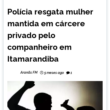
MINAS
Polícia resgata mulher
GERAIS
NOTÍCIAS
mantida em cárcere
privado pelo
companheiro em
Itamarandiba
Aranãs FM
5 meses ago
1