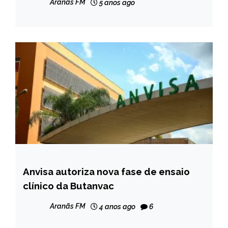
Aranãs FM
5 anos ago
Anvisa autoriza nova fase de ensaio
BRASIL
clínico da Butanvac
NOTÍCIAS
Aranãs FM
4 anos ago
6