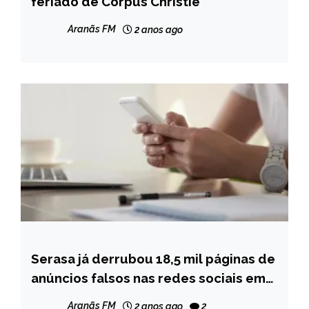
feriado de Corpus Christie
NOTÍCIAS
Aranãs FM
2 anos ago
Serasa já derrubou 18,5 mil páginas de
BRASIL
anúncios falsos nas redes sociais em
NOTÍCIAS
2024
Aranãs FM
2 anos ago
2