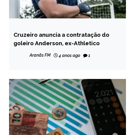
Cruzeiro anuncia a contratação do
ESPORTES
goleiro Anderson, ex-Athletico
NOTÍCIAS
Aranãs FM
4 anos ago
1