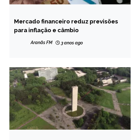
Mercado financeiro reduz previsões
BRASIL
para inflação e câmbio
NOTÍCIAS
Aranãs FM
3 anos ago