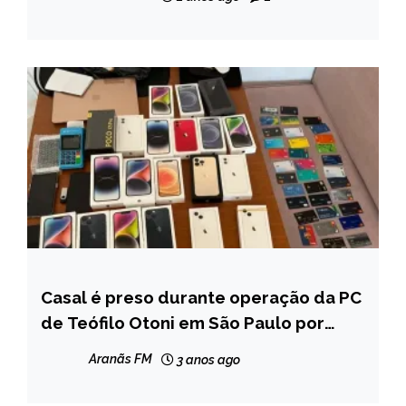
Casal é preso durante operação da PC
CAPELINHA
de Teófilo Otoni em São Paulo por
MINAS
estelionato
GERAIS
Aranãs FM
3 anos ago
NOTÍCIAS