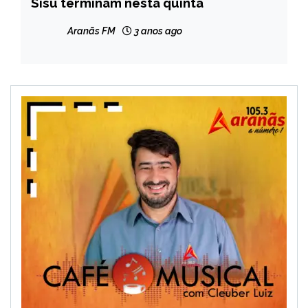
Sisu terminam nesta quinta
NOTÍCIAS
Aranãs FM
3 anos ago