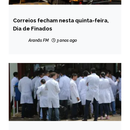
Correios fecham nesta quinta-feira,
BRASIL
Dia de Finados
CAPELINHA
MINAS
Aranãs FM
3 anos ago
GERAIS
NOTÍCIAS