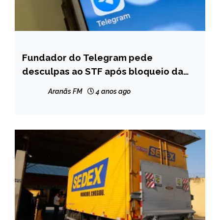
Fundador do Telegram pede
BRASIL
desculpas ao STF após bloqueio da
NOTÍCIAS
rede
Aranãs FM
4 anos ago