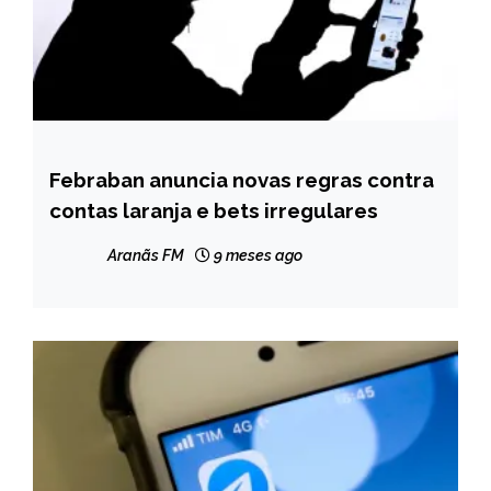
Febraban anuncia novas regras contra
BRASIL
contas laranja e bets irregulares
NOTÍCIAS
Aranãs FM
9 meses ago