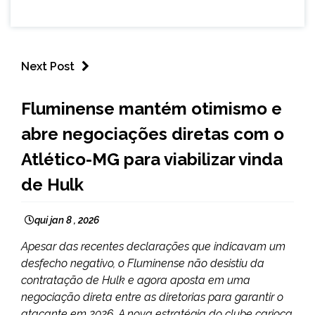
Next Post
ESPORTES
Fluminense mantém otimismo e
NOTÍCIAS
abre negociações diretas com o
Atlético-MG para viabilizar vinda
de Hulk
qui jan 8 , 2026
Apesar das recentes declarações que indicavam um
desfecho negativo, o Fluminense não desistiu da
contratação de Hulk e agora aposta em uma
negociação direta entre as diretorias para garantir o
atacante em 2026. A nova estratégia do clube carioca