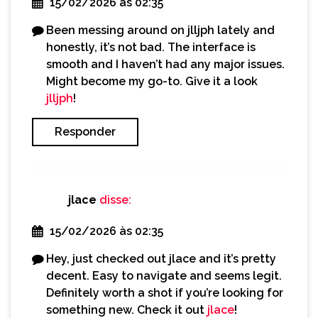
15/02/2026 às 02:35
Been messing around on jlljph lately and
honestly, it’s not bad. The interface is
smooth and I haven’t had any major issues.
Might become my go-to. Give it a look
jlljph
!
Responder
jlace
disse:
15/02/2026 às 02:35
Hey, just checked out jlace and it’s pretty
decent. Easy to navigate and seems legit.
Definitely worth a shot if you’re looking for
something new. Check it out
jlace
!