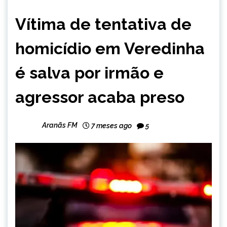
MINAS
Vítima de tentativa de
GERAIS
NOTÍCIAS
homicídio em Veredinha
é salva por irmão e
agressor acaba preso
Aranãs FM
7 meses ago
5