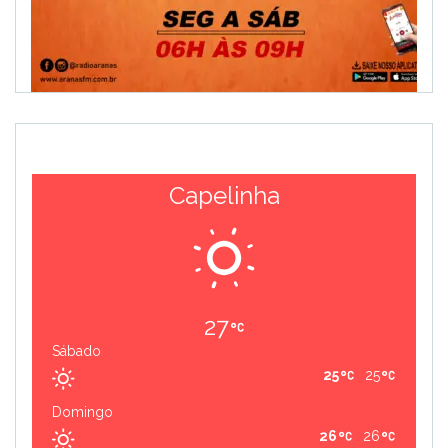
Capelinha
27
Sábado
25
25
Domingo
26
26