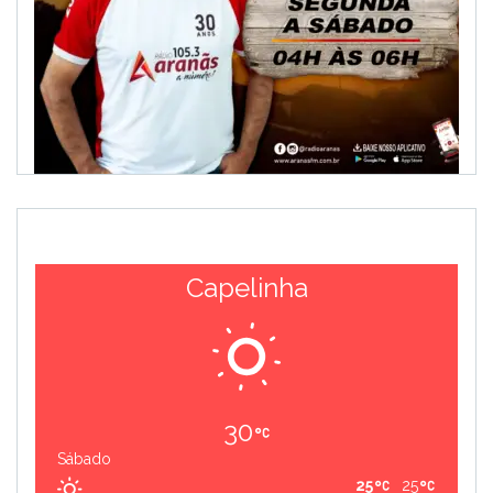
Capelinha
30
Sábado
25
25