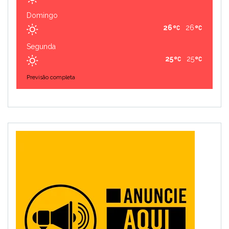
Domingo
26
26
Segunda
25
25
Previsão completa