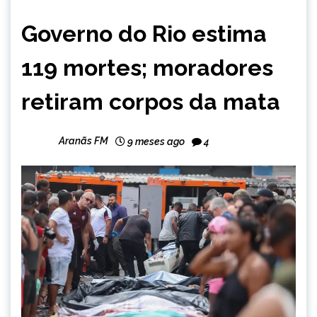
BRASIL
Governo do Rio estima
NOTÍCIAS
119 mortes; moradores
retiram corpos da mata
Aranãs FM
9 meses ago
4