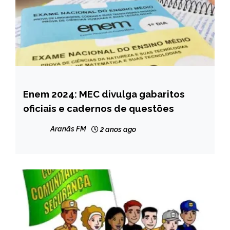
Enem 2024: MEC divulga gabaritos
BRASIL
oficiais e cadernos de questões
NOTÍCIAS
Aranãs FM
2 anos ago