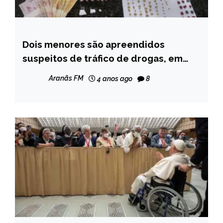
Dois menores são apreendidos
CAPELINHA
suspeitos de tráfico de drogas, em
MINAS
Diamatina
GERAIS
Aranãs FM
4 anos ago
8
NOTÍCIAS