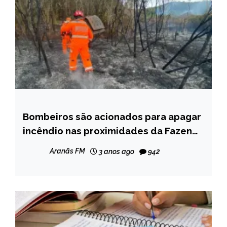
Bombeiros são acionados para apagar
CAPELINHA
incêndio nas proximidades da Fazenda
NOTÍCIAS
Alagadiço, em Capelinha; veja fotos
Aranãs FM
3 anos ago
942