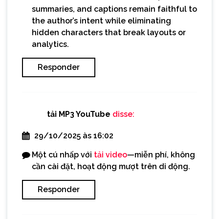
summaries, and captions remain faithful to
the author’s intent while eliminating
hidden characters that break layouts or
analytics.
Responder
tải MP3 YouTube
disse:
29/10/2025 às 16:02
Một cú nhấp với
tải video
—miễn phí, không
cần cài đặt, hoạt động mượt trên di động.
Responder