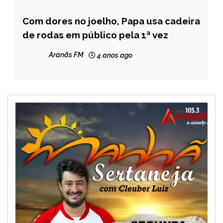
Com dores no joelho, Papa usa cadeira
BRASIL
de rodas em público pela 1ª vez
NOTÍCIAS
Aranãs FM
4 anos ago