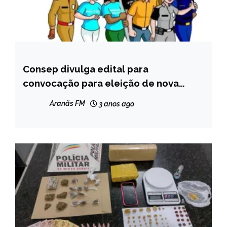
Consep divulga edital para
CAPELINHA
convocação para eleição de nova
NOTÍCIAS
diretoria, em Capelinha
Aranãs FM
3 anos ago