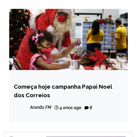
Começa hoje campanha Papai Noel
BRASIL
dos Correios
NOTÍCIAS
Aranãs FM
4 anos ago
8