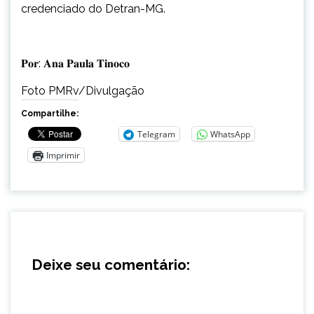
credenciado do Detran-MG.
𝐏𝐨𝐫: 𝐀𝐧𝐚 𝐏𝐚𝐮𝐥𝐚 𝐓𝐢𝐧𝐨𝐜𝐨
Foto PMRv/Divulgação
Compartilhe:
Telegram
WhatsApp
Imprimir
Deixe seu comentário: