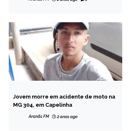
Jovem morre em acidente de moto na
CAPELINHA
MG 304, em Capelinha
MINAS
GERAIS
Aranãs FM
2 anos ago
NOTÍCIAS