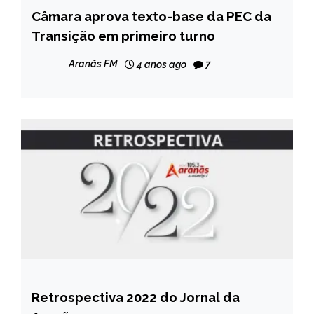
Câmara aprova texto-base da PEC da
BRASIL
Transição em primeiro turno
NOTÍCIAS
Aranãs FM
4 anos ago
7
Retrospectiva 2022 do Jornal da
BRASIL