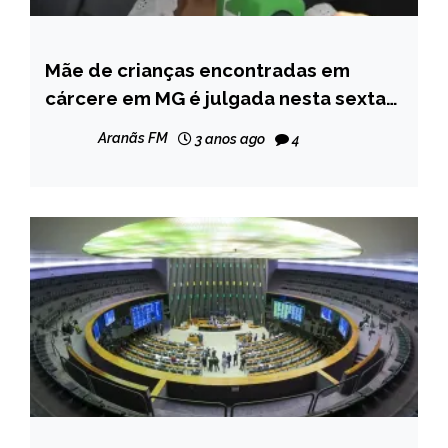
Mãe de crianças encontradas em
MINAS
GERAIS
cárcere em MG é julgada nesta sexta-
feira
Aranãs FM
3 anos ago
4