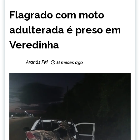
MINAS
Flagrado com moto
GERAIS
NOTÍCIAS
adulterada é preso em
Veredinha
Aranãs FM
11 meses ago