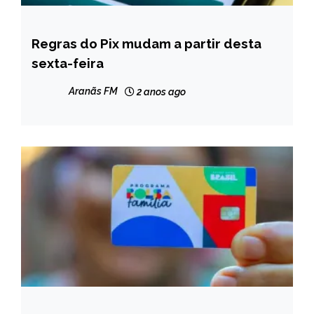
Regras do Pix mudam a partir desta
BRASIL
sexta-feira
NOTÍCIAS
Aranãs FM
2 anos ago