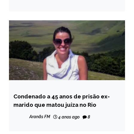
Condenado a 45 anos de prisão ex-
BRASIL
marido que matou juíza no Rio
NOTÍCIAS
Aranãs FM
4 anos ago
8