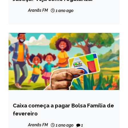
NOTÍCIAS
Aranãs FM
1 ano ago
Caixa começa a pagar Bolsa Família de
BRASIL
fevereiro
NOTÍCIAS
Aranãs FM
1 ano ago
1