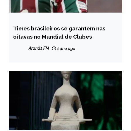
Times brasileiros se garantem nas
ESPORTES
oitavas no Mundial de Clubes
INTERNACIONAL
NOTÍCIAS
Aranãs FM
1 ano ago