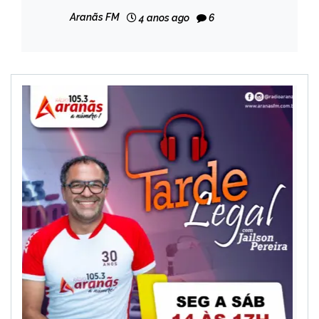
como usar
Aranãs FM
4 anos ago
6