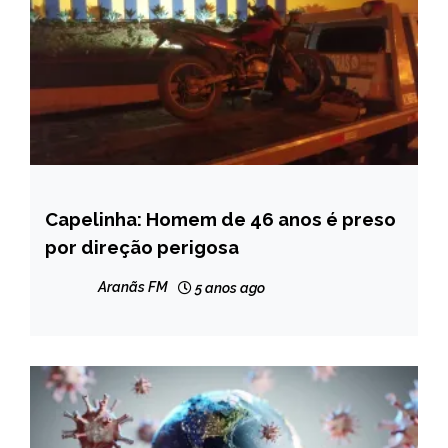
Capelinha: Homem de 46 anos é preso
CAPELINHA
por direção perigosa
NOTÍCIAS
Aranãs FM
5 anos ago