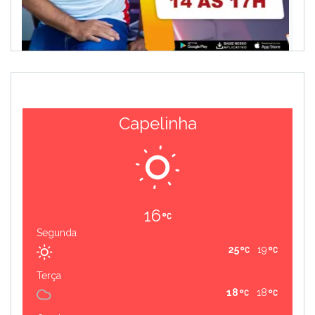
Capelinha
16
Segunda
25
19
Terça
18
18