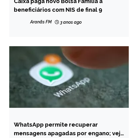
Caixa paga novo Bolsa Família a
BRASIL
beneficiários com NIS de final 9
NOTÍCIAS
Aranãs FM
3 anos ago
WhatsApp permite recuperar
BRASIL
mensagens apagadas por engano; veja
NOTÍCIAS