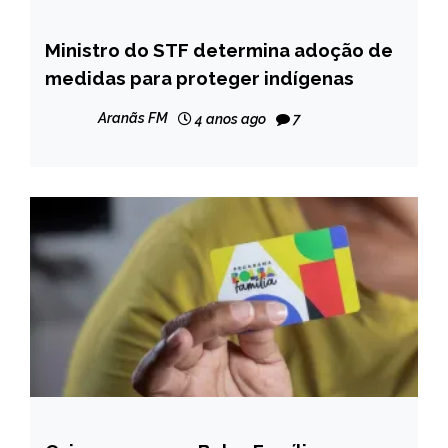
Ministro do STF determina adoção de
BRASIL
medidas para proteger indígenas
NOTÍCIAS
Aranãs FM
4 anos ago
7