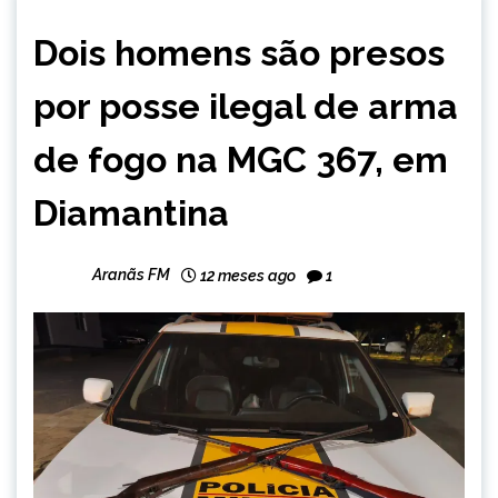
MINAS
Dois homens são presos
GERAIS
NOTÍCIAS
por posse ilegal de arma
de fogo na MGC 367, em
Diamantina
Aranãs FM
12 meses ago
1