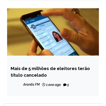
Mais de 5 milhões de eleitores terão
BRASIL
título cancelado
NOTÍCIAS
Aranãs FM
1 ano ago
5