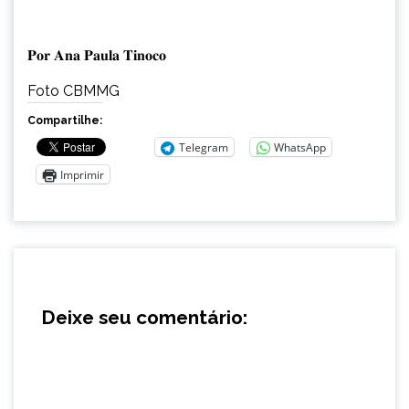
𝐏𝐨𝐫 𝐀𝐧𝐚 𝐏𝐚𝐮𝐥𝐚 𝐓𝐢𝐧𝐨𝐜𝐨
Foto CBMMG
Compartilhe:
Telegram
WhatsApp
Imprimir
Deixe seu comentário: