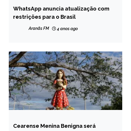
WhatsApp anuncia atualização com
BRASIL
restrições para o Brasil
NOTÍCIAS
Aranãs FM
4 anos ago
Cearense Menina Benigna será
BRASIL