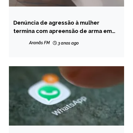
Denúncia de agressão à mulher
MINAS
GERAIS
termina com apreensão de arma em
Peçanha
NOTÍCIAS
Aranãs FM
3 anos ago