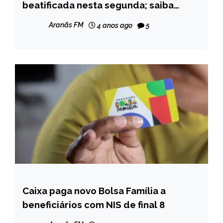
beatificada nesta segunda; saiba
NOTÍCIAS
quem é a mártir
Aranãs FM
4 anos ago
5
Caixa paga novo Bolsa Família a
BRASIL
beneficiários com NIS de final 8
NOTÍCIAS