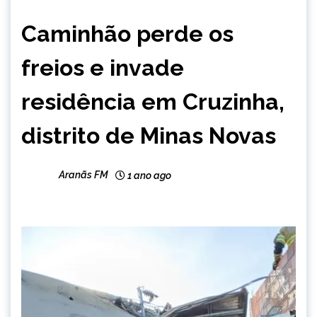
CAPELINHA
Caminhão perde os
MINAS
GERAIS
freios e invade
NOTÍCIAS
residência em Cruzinha,
distrito de Minas Novas
Aranãs FM
1 ano ago