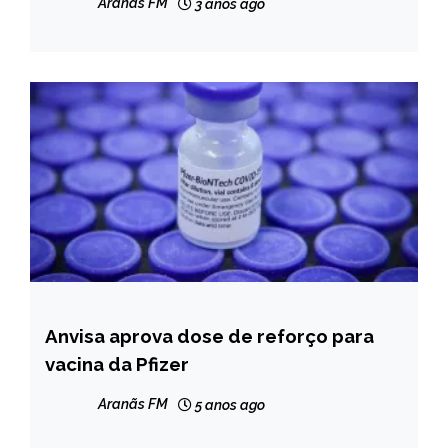
Aranãs FM
3 anos ago
Anvisa aprova dose de reforço para
BRASIL
vacina da Pfizer
NOTÍCIAS
Aranãs FM
5 anos ago