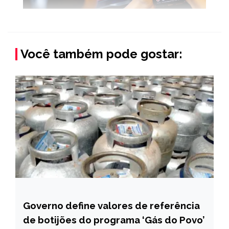
Você também pode gostar:
Governo define valores de referência
BRASIL
de botijões do programa ‘Gás do Povo’
NOTÍCIAS