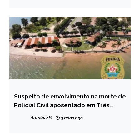
Suspeito de envolvimento na morte de
MINAS
GERAIS
Policial Civil aposentado em Três
Marias é preso no Espírito Santo
NOTÍCIAS
Aranãs FM
3 anos ago