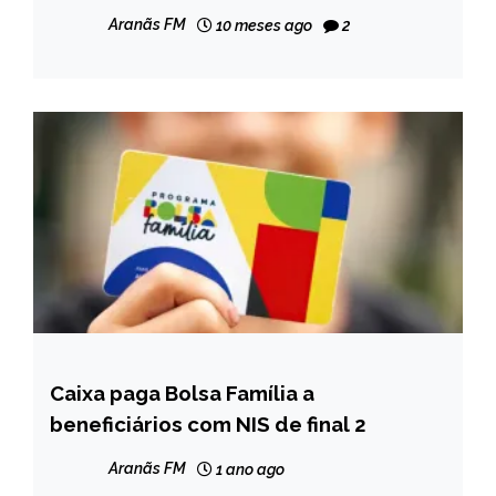
Aranãs FM
10 meses ago
2
Caixa paga Bolsa Família a
BRASIL
beneficiários com NIS de final 2
NOTÍCIAS
Aranãs FM
1 ano ago