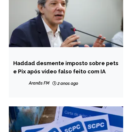
Haddad desmente imposto sobre pets
BRASIL
e Pix após vídeo falso feito com IA
NOTÍCIAS
Aranãs FM
2 anos ago