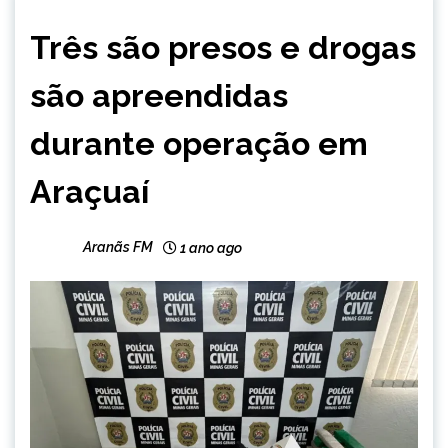
MINAS
Três são presos e drogas
GERAIS
NOTÍCIAS
são apreendidas
durante operação em
Araçuaí
Aranãs FM
1 ano ago