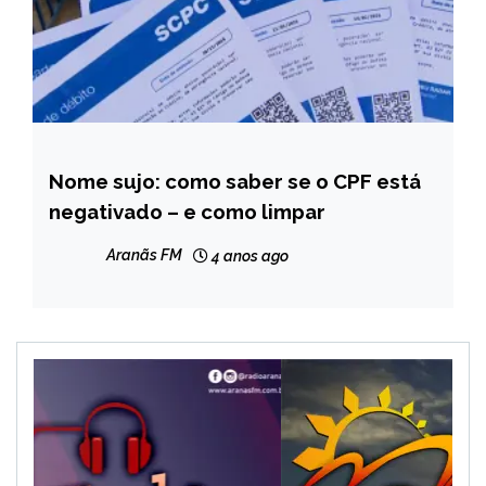
Nome sujo: como saber se o CPF está
BRASIL
negativado – e como limpar
NOTÍCIAS
Aranãs FM
4 anos ago