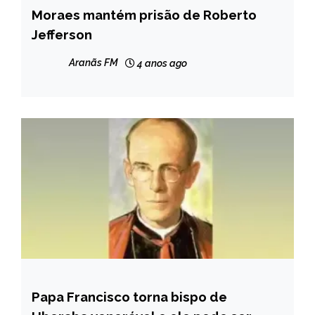
Moraes mantém prisão de Roberto
BRASIL
Jefferson
NOTÍCIAS
Aranãs FM
4 anos ago
Papa Francisco torna bispo de
MINAS
GERAIS