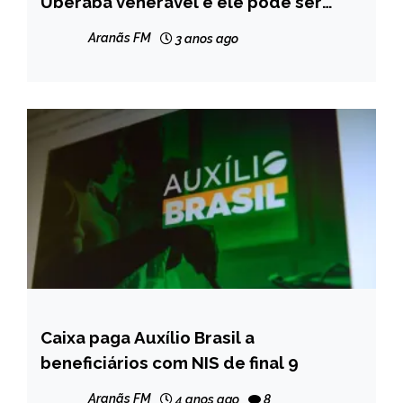
Uberaba venerável e ele pode ser
beatificado
NOTÍCIAS
Aranãs FM
3 anos ago
Caixa paga Auxílio Brasil a
BRASIL
beneficiários com NIS de final 9
NOTÍCIAS
Aranãs FM
4 anos ago
8