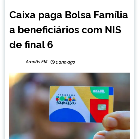
BRASIL
Caixa paga Bolsa Família
NOTÍCIAS
a beneficiários com NIS
de final 6
Aranãs FM
1 ano ago