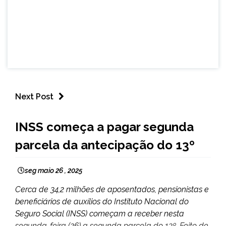
Next Post
BRASIL
INSS começa a pagar segunda
NOTÍCIAS
parcela da antecipação do 13º
seg maio 26 , 2025
Cerca de 34,2 milhões de aposentados, pensionistas e
beneficiários de auxílios do Instituto Nacional do
Seguro Social (INSS) começam a receber nesta
segunda-feira (26) a segunda parcela do 13º. Feito de