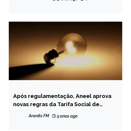
Após regulamentação, Aneel aprova
BRASIL
novas regras da Tarifa Social de
NOTÍCIAS
Energia Elétrica
Aranãs FM
5 anos ago