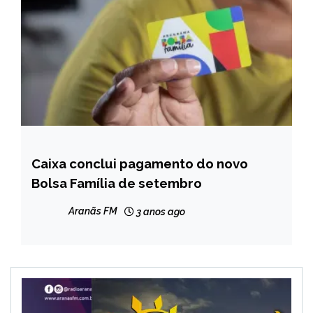
Caixa conclui pagamento do novo
BRASIL
Bolsa Família de setembro
CAPELINHA
MINAS
Aranãs FM
3 anos ago
GERAIS
NOTÍCIAS